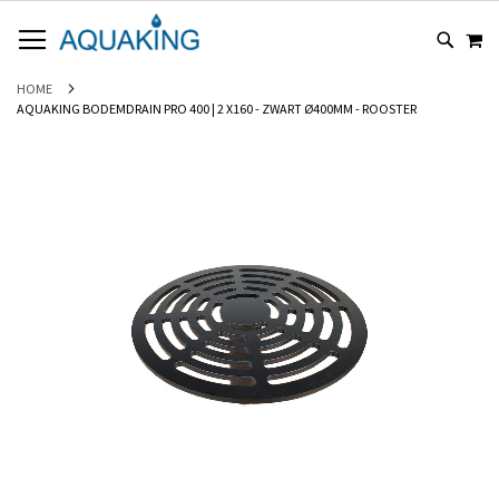
GA
WI
NAAR
DE
INHOUD
HOME
AQUAKING BODEMDRAIN PRO 400 | 2 X160 - ZWART Ø400MM - ROOSTER
Ga
naar
het
einde
van
de
afbeeldingen-
gallerij