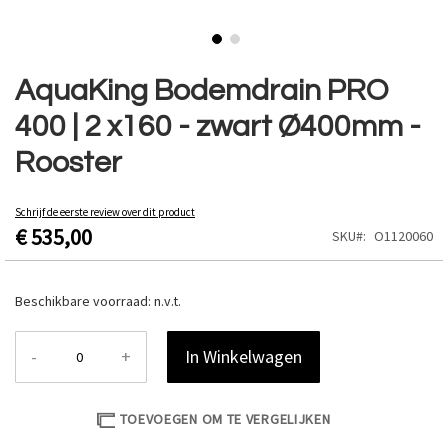
Ga
naar
AquaKing Bodemdrain PRO
het
400 | 2 x160 - zwart Ø400mm -
begin
van
Rooster
de
afbeeldingen-
gallerij
Schrijf de eerste review over dit product
€ 535,00
SKU
O1120060
Beschikbare voorraad:
n.v.t.
-
+
In Winkelwagen
TOEVOEGEN OM TE VERGELIJKEN