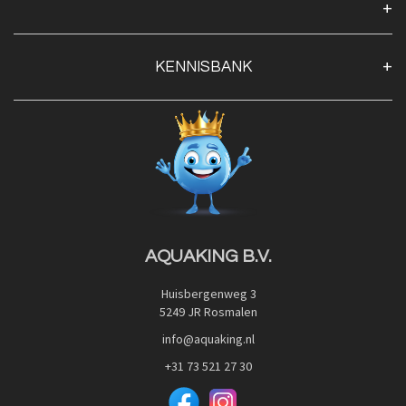
Algemene voorwaarden
Klantenservice
KENNISBANK
Openingstijden
Contact
Blog
Privacy Policy
Advies
Red Label Filter Series
Veilig betalen met:
Nishikigoi-Ô
JPD Japan Pet Design
Downloads
AQUAKING B.V.
Huisbergenweg 3
5249 JR Rosmalen
info@aquaking.nl
+31 73 521 27 30