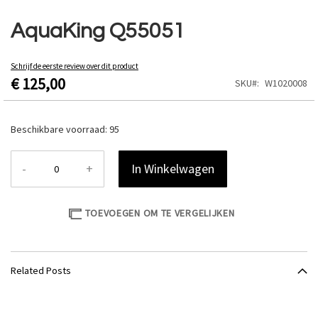
Ga
naar
AquaKing Q55051
het
begin
van
Schrijf de eerste review over dit product
€ 125,00
de
SKU
W1020008
afbeeldingen-
gallerij
Beschikbare voorraad:
95
-
+
In Winkelwagen
TOEVOEGEN OM TE VERGELIJKEN
Related Posts