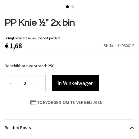
Ga
naar
PP Knie ½" 2x bin
het
begin
van
Schrijf de eerste review over dit product
€ 1,68
de
SKU
H1060019
afbeeldingen-
gallerij
Beschikbare voorraad:
250
-
+
In Winkelwagen
TOEVOEGEN OM TE VERGELIJKEN
Related Posts