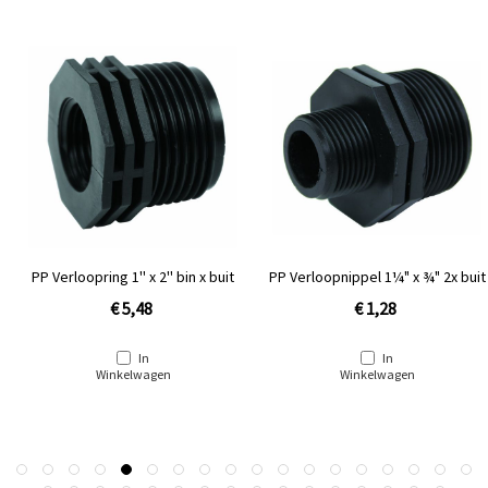
PP Verloopring 1'' x 2'' bin x buit
PP Verloopnippel 1¼" x ¾" 2x buit
€ 5,48
€ 1,28
In
In
Winkelwagen
Winkelwagen