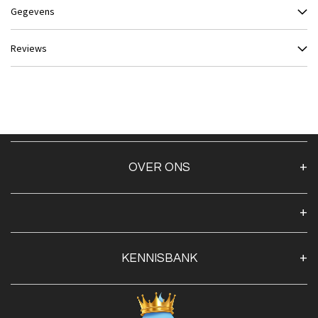
Gegevens
Reviews
OVER ONS
Over ons
Algemene voorwaarden
Klantenservice
KENNISBANK
Openingstijden
Contact
Blog
Privacy Policy
Advies