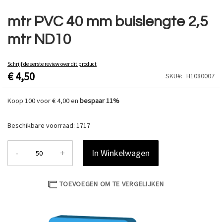
Ga
naar
mtr PVC 40 mm buislengte 2,5
het
mtr ND10
begin
van
de
Schrijf de eerste review over dit product
afbeeldingen-
€ 4,50
SKU
H1080007
gallerij
Koop 100 voor
€ 4,00
en
bespaar
11
%
Beschikbare voorraad:
1717
-
+
In Winkelwagen
TOEVOEGEN OM TE VERGELIJKEN