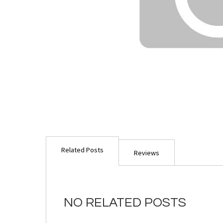
Ga
naar
Related Posts
het
Reviews
begin
van
de
afbeeldingen-
NO RELATED POSTS
gallerij