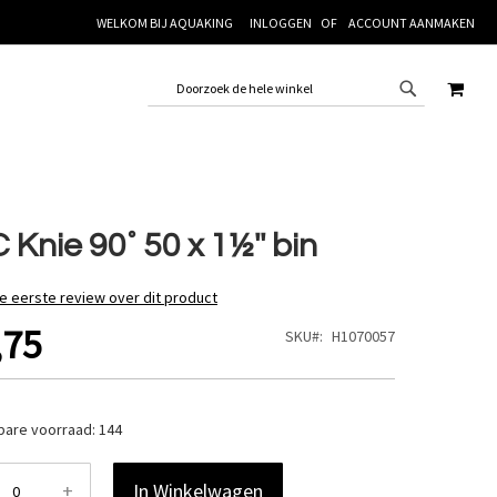
WELKOM BIJ AQUAKING
INLOGGEN
ACCOUNT AANMAKEN
WINK
 Knie 90˚ 50 x 1½'' bin
de eerste review over dit product
,75
SKU
H1070057
bare voorraad:
144
+
In Winkelwagen