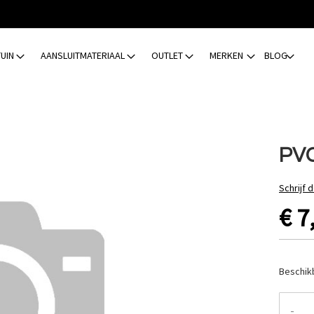
TUIN
AANSLUITMATERIAAL
OUTLET
MERKEN
BLOG
PVC
Schrijf 
€ 7
Beschik
-