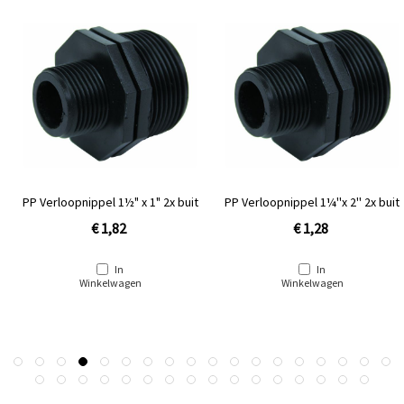
PP Verloopnippel 1½" x 1" 2x buit
PP Verloopnippel 1¼''x 2'' 2x buit
€ 1,82
€ 1,28
In
In
Winkelwagen
Winkelwagen