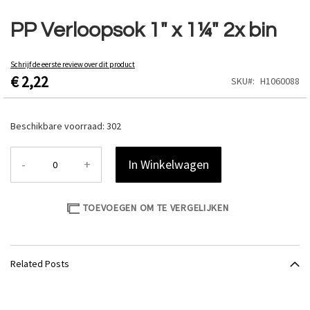
Ga
naar
PP Verloopsok 1" x 1¼" 2x bin
het
begin
van
Schrijf de eerste review over dit product
€ 2,22
de
SKU
H1060088
afbeeldingen-
gallerij
Beschikbare voorraad:
302
-
+
In Winkelwagen
TOEVOEGEN OM TE VERGELIJKEN
Related Posts