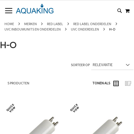
GA
WI
NAAR
DE
INHOUD
HOME
MERKEN
RED LABEL
RED LABEL ONDERDELEN
UVC INBOUWUNITS EN ONDERDELEN
UVC ONDERDELEN
H-O
H-O
SORTEER OP
5
PRODUCTEN
TONEN ALS
Foto-
Lijs
tabel
Toevoegen
Toev
om
om
te
te