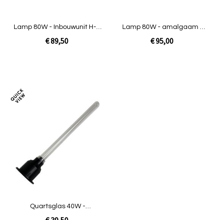
Lamp 80W - Inbouwunit H-O
Lamp 80W - amalgaam -
/ INOX / Amalgaam
inbouwunit VG
€ 89,50
€ 95,00
In Winkelwagen
In Winkelwagen
Toevoegen
om
te
vergelijken
Quartsglas 40W -
Inbouwunit [oud model / H-