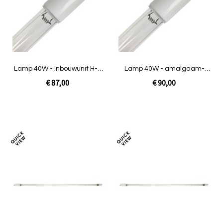
vergelijken
verg
Lamp 40W - Inbouwunit H-O
Lamp 40W - amalgaam-
/ INOX / Amalgaam
inbouwunit VG
€ 87,00
€ 90,00
In Winkelwagen
In Winkelwagen
Toevoegen
Toev
om
om
te
te
vergelijken
verg