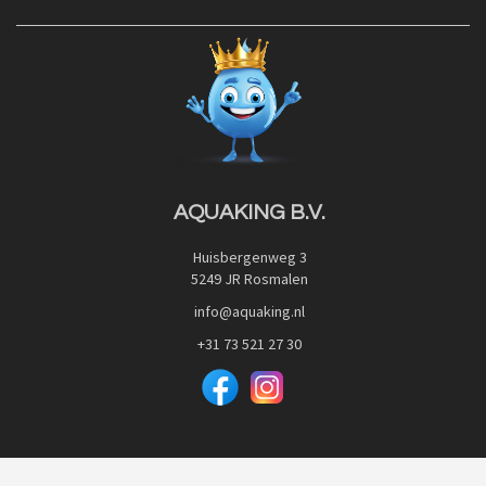
Contact
Blog
Privacy Policy
Advies
Red Label Filter Series
Veilig betalen met:
Nishikigoi-Ô
JPD Japan Pet Design
Downloads
AQUAKING B.V.
Huisbergenweg 3
5249 JR Rosmalen
info@aquaking.nl
+31 73 521 27 30