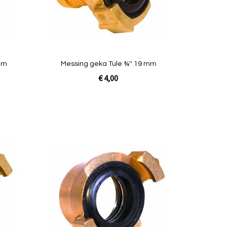
Quickview
 mm
Messing geka Tule ¾'' 19 mm
€ 4,00
In Winkelwagen
Toevoegen
Toevoegen
om
om
te
te
vergelijken
vergelijken