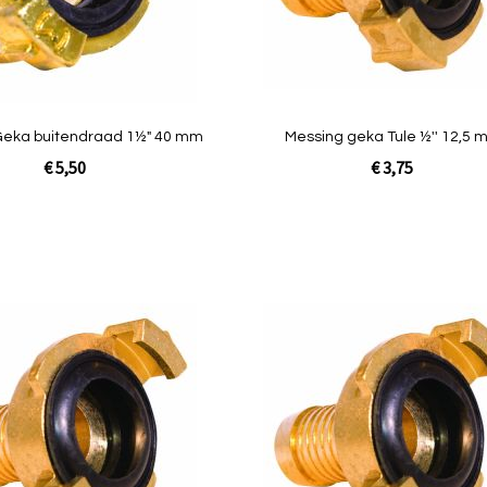
Quickview
Geka buitendraad 1½" 40 mm
Messing geka Tule ½'' 12,5
€ 5,50
€ 3,75
In Winkelwagen
Toevoegen
om
te
vergelijken