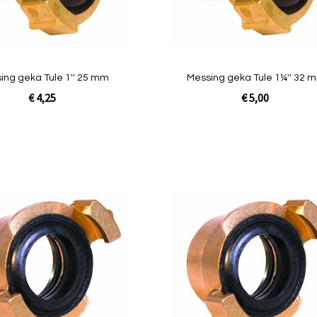
Quickview
ing geka Tule 1'' 25 mm
Messing geka Tule 1¼
€ 4,25
€ 5,00
In Winkelwagen
Toevoegen
om
te
vergelijken