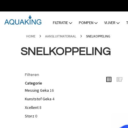
GA
NAAR
DE
INHOUD
FILTRATIE
POMPEN
VIJVER
HOME
AANSLUITMATERIAAL
SNELKOPPELING
SNELKOPPELING
Filteren
TONEN
Foto-
L
ALS
Categorie
tabel
Messing Geka
16
Kunststof Geka
4
Xcellent
8
Storz
0