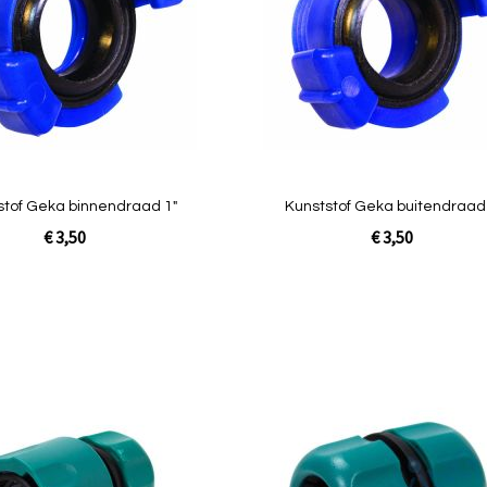
Quickview
stof Geka binnendraad 1"
Kunststof Geka buitendraad
€ 3,50
€ 3,50
In Winkelwagen
Toevoegen
om
te
vergelijken