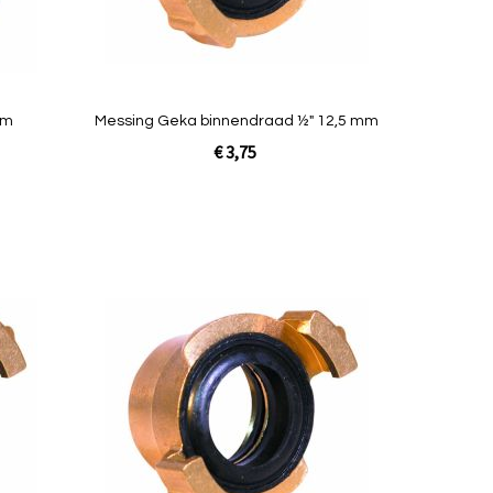
Quickview
'' 32 mm
Messing Geka binnendraad ½" 12,5 mm
€ 3,75
In Winkelwagen
Toevoegen
Toevoegen
om
om
te
te
vergelijken
vergelijken