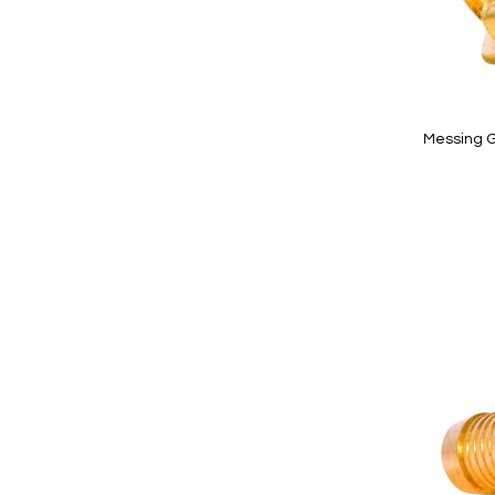
Quickview
Messing 
In Winkelwagen