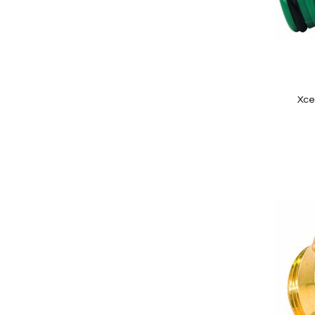
Quickview
Xce
In Winkelwagen