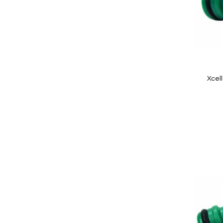
Quickview
Xcell
In Winkelwagen