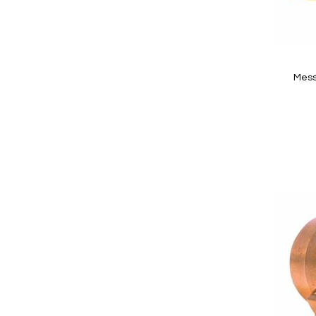
Quickview
Mess
In Winkelwagen