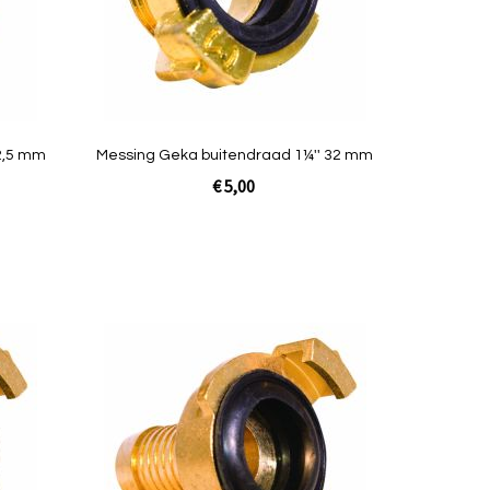
Quickview
2,5 mm
Messing Geka buitendraad 1¼'' 32 mm
€ 5,00
In Winkelwagen
Toevoegen
Toevoegen
om
om
te
te
vergelijken
vergelijken