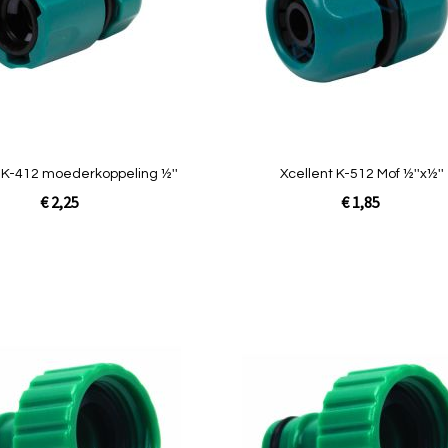
Quickview
 K-412 moederkoppeling ½''
Xcellent K-512 Mof ½''x½''
€ 2,25
€ 1,85
In Winkelwagen
Toevoegen
om
te
vergelijken