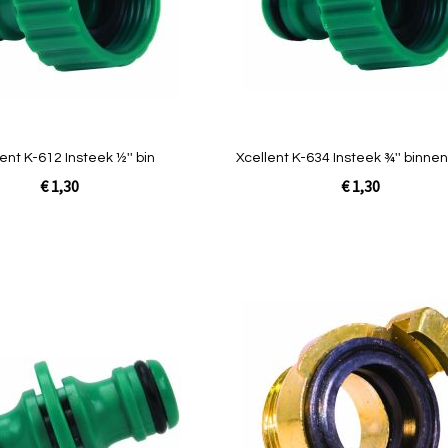
Quickview
ent K-612 Insteek ½'' bin
Xcellent K-634 Insteek ¾'' binn
€ 1,30
€ 1,30
In Winkelwagen
Toevoegen
om
te
vergelijken