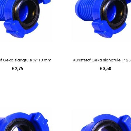
vergelijken
of Geka slangtule ½" 13 mm
Kunststof Geka slangtule 1" 
€ 2,75
€ 3,50
In Winkelwagen
Toevoegen
om
te
vergelijken