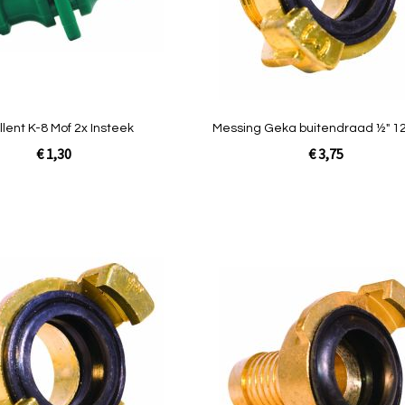
Quickview
llent K-8 Mof 2x Insteek
Messing Geka buitendraad ½" 1
€ 1,30
€ 3,75
In Winkelwagen
Toevoegen
om
te
vergelijken