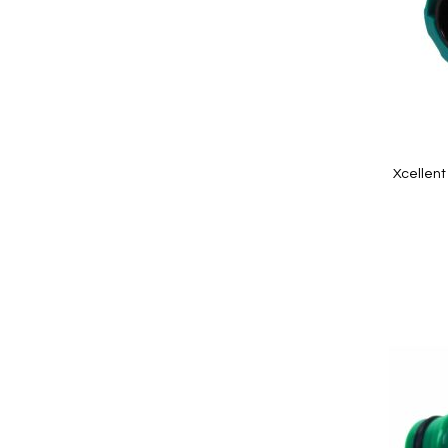
Quickview
Xcellent
In Winkelwagen