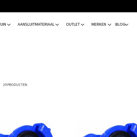
TUIN
AANSLUITMATERIAAL
OUTLET
MERKEN
BLOG
ijst
29
PRODUCTEN
Toevoegen
om
te