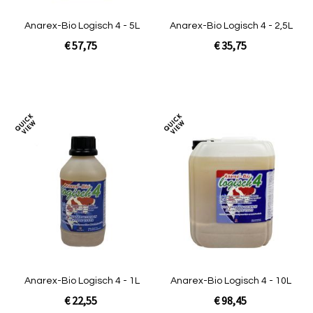
Anarex-Bio Logisch 4 - 5L
Anarex-Bio Logisch 4 - 2,5L
€ 57,75
€ 35,75
In Winkelwagen
In Winkelwagen
Toevoegen
Toev
om
om
te
te
vergelijken
verg
Anarex-Bio Logisch 4 - 1L
Anarex-Bio Logisch 4 - 10L
€ 22,55
€ 98,45