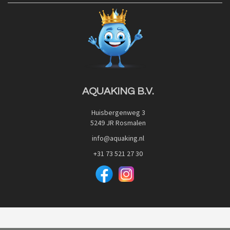
Contact
Blog
Privacy Policy
Advies
Red Label Filter Series
Veilig betalen met:
Nishikigoi-Ô
JPD Japan Pet Design
Downloads
AQUAKING B.V.
Huisbergenweg 3
5249 JR Rosmalen
info@aquaking.nl
+31 73 521 27 30