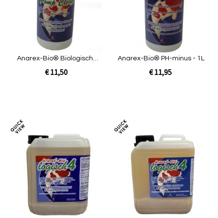
Anarex-Bio® Biologische
Anarex-Bio® PH-minus - 1L
Pomp Cleaner- 1L
€ 11,50
€ 11,95
In Winkelwagen
In Winkelwagen
Toevoegen
Toev
om
om
te
te
vergelijken
verg