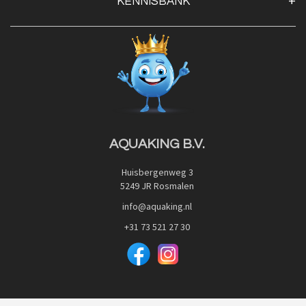
KENNISBANK
Openingstijden
Contact
Blog
Privacy Policy
Advies
Red Label Filter Series
Veilig betalen met:
Nishikigoi-Ô
JPD Japan Pet Design
Downloads
AQUAKING B.V.
Huisbergenweg 3
5249 JR Rosmalen
info@aquaking.nl
+31 73 521 27 30