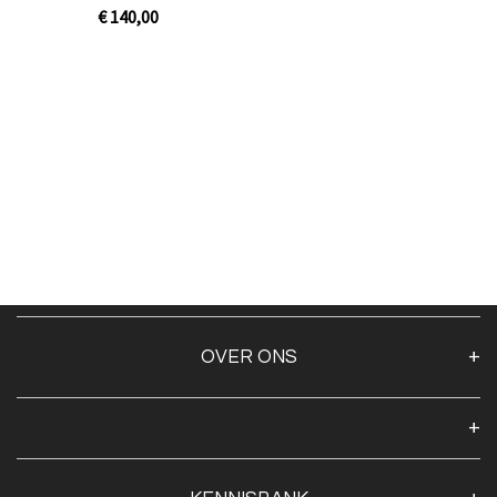
[3,75kg]
€ 140,00
Niet op voorraad
OVER ONS
Over ons
Algemene voorwaarden
Klantenservice