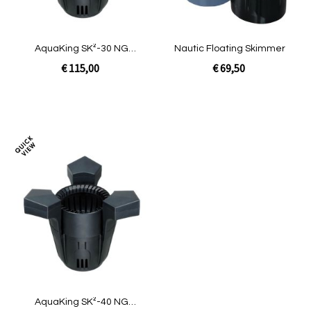
AquaKing SK²-30 NG
Nautic Floating Skimmer
[3,32kg]
€ 115,00
€ 69,50
Niet op voorraad
In Winkelwagen
Toevoegen
om
te
vergelijken
AquaKing SK²-40 NG