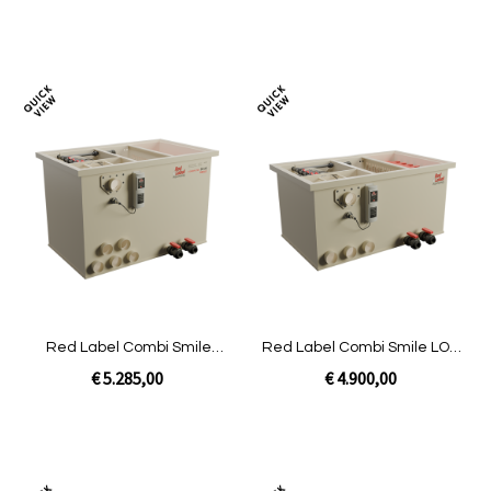
In Winkelwagen
In Winkelwagen
Toevoegen
Toev
om
om
te
te
vergelijken
verg
Red Label Combi Smile
Red Label Combi Smile LOW
Filter|Gravity
Filter - niet gevuld - Gravity
€ 5.285,00
€ 4.900,00
In Winkelwagen
In Winkelwagen