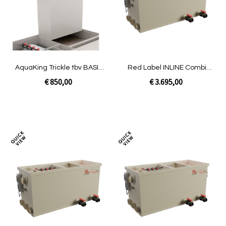
vergelijken
verg
AquaKing Trickle tbv BASIC
Red Label INLINE Combi
Combi 20/25
20/25 LOW | Gravity niet
€ 850,00
€ 3.695,00
gevuld
In Winkelwagen
In Winkelwagen
Toevoegen
Toev
om
om
te
te
vergelijken
verg