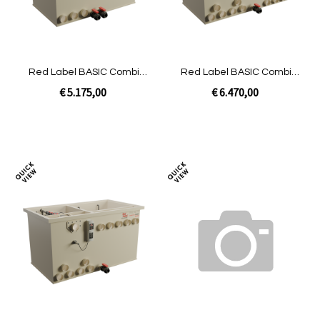
Red Label BASIC Combi
Red Label BASIC Combi
25/30 XL | Gravity niet
50/60 | Gravity niet gevuld
€ 5.175,00
€ 6.470,00
gevuld
In Winkelwagen
In Winkelwagen
Toevoegen
Toev
om
om
te
te
vergelijken
verg