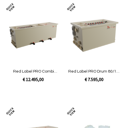
Toevoegen
Toev
om
om
te
te
vergelijken
verg
Red Label PRO Combi
Red Label PRO Drum 80/100
80/100 XL
XL
€ 12.495,00
€ 7.595,00
Niet op voorraad
Niet op voorraad
Toevoegen
Toev
om
om