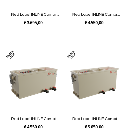
Red Label INLINE Combi
Red Label INLINE Combi
20/25 LOW | Pomp niet
30/35 LOW | Gravity niet
€ 3.695,00
€ 4.550,00
gevuld
gevuld
In Winkelwagen
In Winkelwagen
Toevoegen
Toev
om
om
te
te
vergelijken
verg
Red Label INLINE Combi
Red Label INLINE Combi
30/35 LOW | Pomp niet
30/35 | Gravity niet gevuld
€ 4.550,00
€ 5.650,00
gevuld