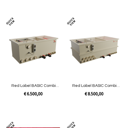
In Winkelwagen
In Winkelwagen
Toevoegen
Toev
om
om
te
te
vergelijken
verg
Red Label BASIC Combi
Red Label BASIC Combi
50/60 plus LOW | Gravity niet
80/100 XXL | Gravity niet
€ 6.500,00
€ 8.500,00
gevuld
gevuld
Niet op voorraad
In Winkelwagen