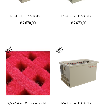
Red Label BASIC Drum
Red Label BASIC Drum
20/25 | Gravity
20/25 | Pomp
€ 2.670,00
€ 2.670,00
In Winkelwagen
In Winkelwagen
Toevoegen
Toev
om
om
te
te
vergelijken
verg
2,5m² Red-X - oppervlakte
Red Label BASIC Drum
625 m²/m³ | Smile LOW
80/100 | Pomp