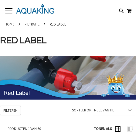
GA
WI
NAAR
DE
INHOUD
HOME
FILTRATIE
RED LABEL
RED LABEL
SORTEER OP
FILTEREN
PRODUCTEN
1
VAN
60
TONEN ALS