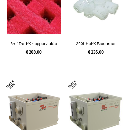
vergelijken
verg
3m² Red-X - oppervlakte
200L Hel-X Biocarrier
625 m²/m³ | Smile
13mm|Smile
€ 288,00
€ 235,00
In Winkelwagen
In Winkelwagen
Toevoegen
Toev
om
om
te
te
vergelijken
verg