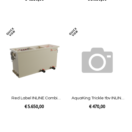
In Winkelwagen
In Winkelwagen
Toevoegen
Toev
om
om
te
te
vergelijken
verg
Red Label INLINE Combi
AquaKing Trickle tbv INLINE
30/35 | Pomp niet gevuld
Combi 30/35 LOW
€ 5.650,00
€ 470,00
In Winkelwagen
In Winkelwagen