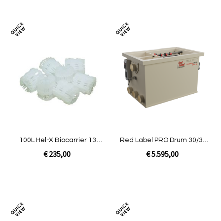
Foto-
Lijs
tabel
Toevoegen
Toev
om
om
te
te
vergelijken
verg
100L Hel-X Biocarrier 13
Red Label PRO Drum 30/35
mm|BASIC Combi 20/25
XL
€ 235,00
€ 5.595,00
Niet op voorraad
In Winkelwagen