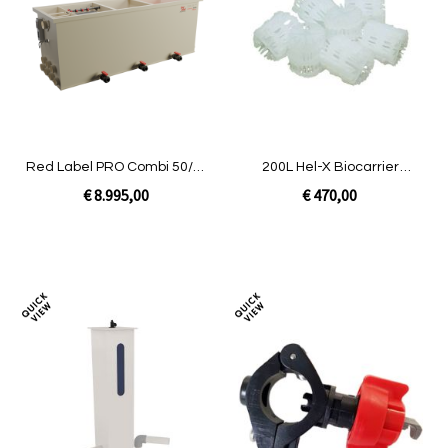
te
te
vergelijken
verg
Red Label PRO Combi 50/55
200L Hel-X Biocarrier
XL
13mm|Smile
€ 8.995,00
€ 470,00
Niet op voorraad
In Winkelwagen
Toevoegen
Toev
om
om
te
te
vergelijken
verg