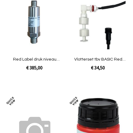
Toevoegen
Toev
om
om
te
te
vergelijken
verg
Red Label druk niveau
Vlotterset tbv BASIC Red
sensor
Label filter
€ 385,00
€ 34,50
In Winkelwagen
In Winkelwagen
Toevoegen
Toev
om
om
te
te
vergelijken
verg