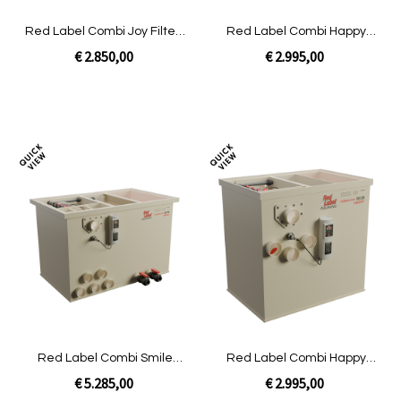
Red Label Combi Joy Filter |
Red Label Combi Happy
Pomp ongevuld
Filter - niet gevuld - Pomp
€ 2.850,00
€ 2.995,00
In Winkelwagen
In Winkelwagen
Toevoegen
Toev
om
om
te
te
vergelijken
verg
Red Label Combi Smile
Red Label Combi Happy
Filter|Pomp
Filter - niet gevuld - Gravity
€ 5.285,00
€ 2.995,00