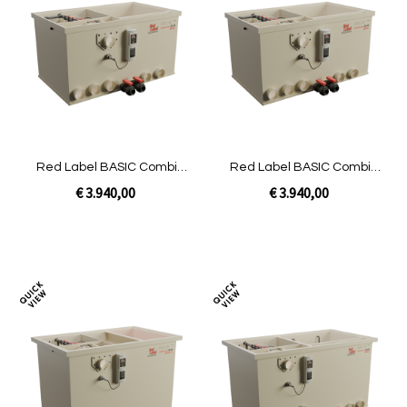
om
om
te
te
vergelijken
verg
Red Label BASIC Combi
Red Label BASIC Combi
20/25 | Pomp niet gevuld
20/25 | Gravity niet gevuld
€ 3.940,00
€ 3.940,00
In Winkelwagen
In Winkelwagen
Toevoegen
Toev
om
om
te
te
vergelijken
verg