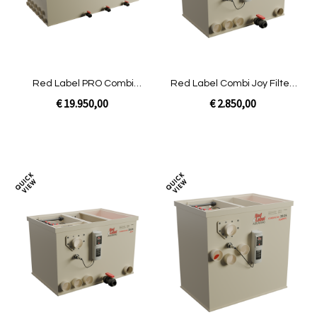
Red Label PRO Combi
Red Label Combi Joy Filter |
100/200 XL
Gravity ongevuld
€ 19.950,00
€ 2.850,00
Niet op voorraad
In Winkelwagen
Toevoegen
Toev
om
om
te
te
vergelijken
verg