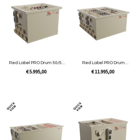
Toevoegen
Toev
om
om
te
te
vergelijken
verg
Red Label PRO Drum 50/55
Red Label PRO Drum
XL
100/200 XL
€ 5.995,00
€ 11.995,00
Niet op voorraad
Niet op voorraad
Toevoegen
Toev
om
om
te
te
vergelijken
verg