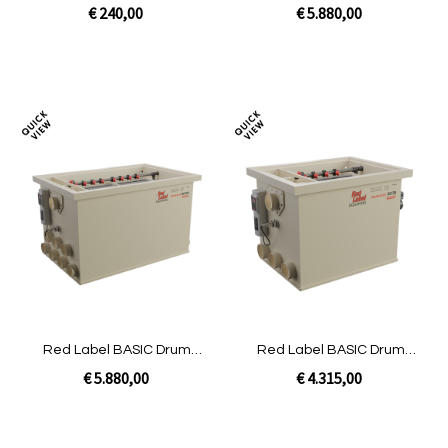
€ 240,00
€ 5.880,00
In Winkelwagen
In Winkelwagen
Toevoegen
Toev
om
om
te
te
vergelijken
verg
Red Label BASIC Drum
Red Label BASIC Drum
80/100 | Gravity
50/55 | Gravity
€ 5.880,00
€ 4.315,00
In Winkelwagen
In Winkelwagen