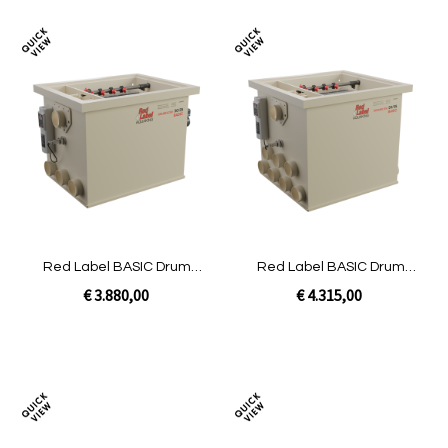
Toevoegen
Toev
om
om
te
te
vergelijken
verg
Red Label BASIC Drum
Red Label BASIC Drum
30/35 | Pomp
50/55 | Pomp
€ 3.880,00
€ 4.315,00
In Winkelwagen
In Winkelwagen
Toevoegen
Toev