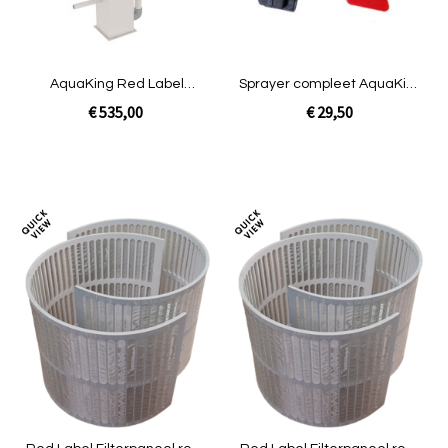
AquaKing Red Label
Sprayer compleet AquaKing
Eiwitafschuimer Big +
Red Label
€ 535,00
€ 29,50
venster
In Winkelwagen
In Winkelwagen
Toevoegen
Toev
om
om
te
te
vergelijken
verg