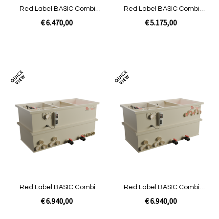
Red Label BASIC Combi
Red Label BASIC Combi
50/60 | Pomp niet gevuld
25/30 XL | Pomp niet gevuld
€ 6.470,00
€ 5.175,00
In Winkelwagen
In Winkelwagen
Toevoegen
Toev
om
om
te
te
vergelijken
verg
Red Label BASIC Combi
Red Label BASIC Combi
50/60 plus | Gravity niet
50/60 plus | Pomp niet
€ 6.940,00
€ 6.940,00
gevuld
gevuld