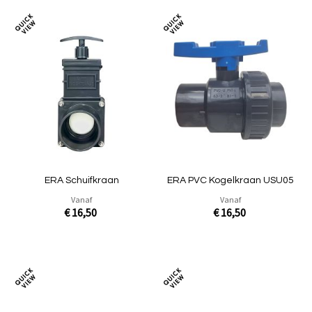
Toevoegen
Toev
om
om
te
te
vergelijken
verg
ERA Schuifkraan
ERA PVC Kogelkraan USU05
Vanaf
Vanaf
€ 16,50
€ 16,50
In Winkelwagen
In Winkelwagen
Toevoegen
Toev
om
om