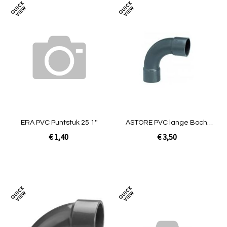
Toevoegen
Toev
om
om
te
te
vergelijken
verg
ERA PVC Puntstuk 25 1''
ASTORE PVC lange Bocht
90º 32 mm
€ 1,40
€ 3,50
In Winkelwagen
In Winkelwagen
Toevoegen
Toev
om
om