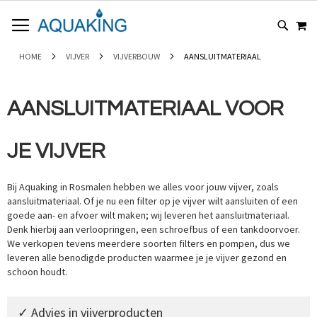
GA
WI
NAAR
DE
INHOUD
HOME
VIJVER
VIJVERBOUW
AANSLUITMATERIAAL
AANSLUITMATERIAAL VOOR
JE VIJVER
Bij Aquaking in Rosmalen hebben we alles voor jouw vijver, zoals
aansluitmateriaal. Of je nu een filter op je vijver wilt aansluiten of een
goede aan- en afvoer wilt maken; wij leveren het aansluitmateriaal.
Denk hierbij aan verloopringen, een schroefbus of een tankdoorvoer.
We verkopen tevens meerdere soorten filters en pompen, dus we
leveren alle benodigde producten waarmee je je vijver gezond en
schoon houdt.
✓ Advies in vijverproducten