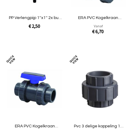
PP Verlengpijp 1''x1'' 2x buit
ERA PVC Kogelkraan
50cm
ECOLOGIC UTB03
€ 2,50
Vanaf
€ 6,70
In Winkelwagen
In Winkelwagen
Toevoegen
Toev
om
om
te
te
vergelijken
verg
ERA PVC Kogelkraan
Pvc 3 delige koppeling 1x
UTB03A lijm x bin
lijm 1x binnendraad