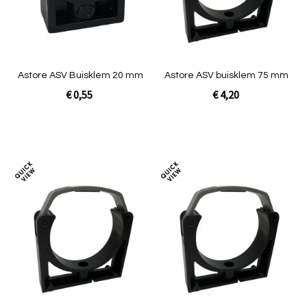
Astore ASV Buisklem 20 mm
Astore ASV buisklem 75 mm
€ 0,55
€ 4,20
In Winkelwagen
In Winkelwagen
Toevoegen
Toev
om
om
te
te
vergelijken
verg