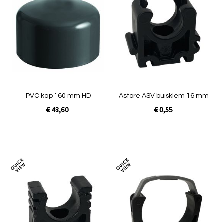
om
om
te
te
vergelijken
verg
PVC kap 160 mm HD
Astore ASV buisklem 16 mm
€ 48,60
€ 0,55
Niet op voorraad
In Winkelwagen
Toevoegen
Toev
om
om
te
te
vergelijken
verg