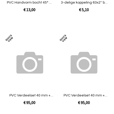
PVC Handvorm bocht 45° 63
3-delige koppeling 63x2'' bin
mm 10 bar
t.b.v ANP
€ 13,00
€ 5,10
In Winkelwagen
In Winkelwagen
Toevoegen
Toev
om
om
te
te
vergelijken
verg
PVC Verdeelset 40 mm +
PVC Verdeelset 40 mm +
Snuffer + Kogelkraan [3
Snuffer + Kogelkraan [4
€ 95,00
€ 95,00
uitgang]
uitgang]