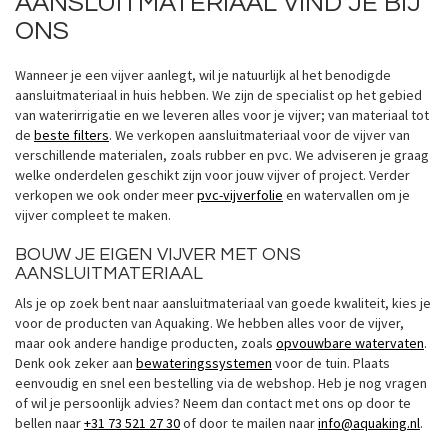
AANSLUITMATERIAAL VIND JE BIJ
ONS
Wanneer je een vijver aanlegt, wil je natuurlijk al het benodigde
aansluitmateriaal in huis hebben. We zijn de specialist op het gebied
van waterirrigatie en we leveren alles voor je vijver; van materiaal tot
de
beste filters
. We verkopen aansluitmateriaal voor de vijver van
verschillende materialen, zoals rubber en pvc. We adviseren je graag
welke onderdelen geschikt zijn voor jouw vijver of project. Verder
verkopen we ook onder meer
pvc-vijverfolie
en watervallen om je
vijver compleet te maken.
BOUW JE EIGEN VIJVER MET ONS
AANSLUITMATERIAAL
Als je op zoek bent naar aansluitmateriaal van goede kwaliteit, kies je
voor de producten van Aquaking. We hebben alles voor de vijver,
maar ook andere handige producten, zoals
opvouwbare watervaten
.
Denk ook zeker aan
bewateringssystemen
voor de tuin. Plaats
eenvoudig en snel een bestelling via de webshop. Heb je nog vragen
of wil je persoonlijk advies? Neem dan contact met ons op door te
bellen naar
+31 73 521 27 30
of door te mailen naar
info@aquaking.nl
.