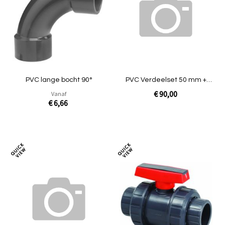
te
te
vergelijken
verg
PVC lange bocht 90°
PVC Verdeelset 50 mm +
luchtsnuffer [2-groeps] t.b.v.
€ 90,00
Vanaf
QDX/WQ
€ 6,66
In Winkelwagen
In Winkelwagen
Toevoegen
Toev
om
om
te
te
vergelijken
verg