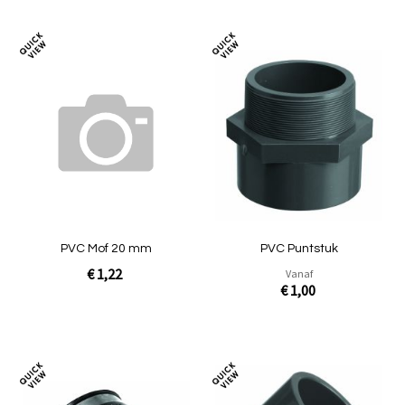
Toevoegen
Toev
om
om
te
te
vergelijken
verg
PVC Mof 20 mm
PVC Puntstuk
€ 1,22
Vanaf
€ 1,00
In Winkelwagen
In Winkelwagen
Toevoegen
Toev