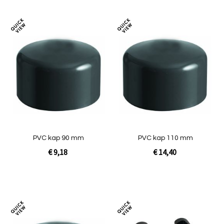
Toevoegen
Toev
om
om
te
te
vergelijken
verg
PVC kap 90 mm
PVC kap 110 mm
€ 9,18
€ 14,40
In Winkelwagen
In Winkelwagen
Toevoegen
Toev