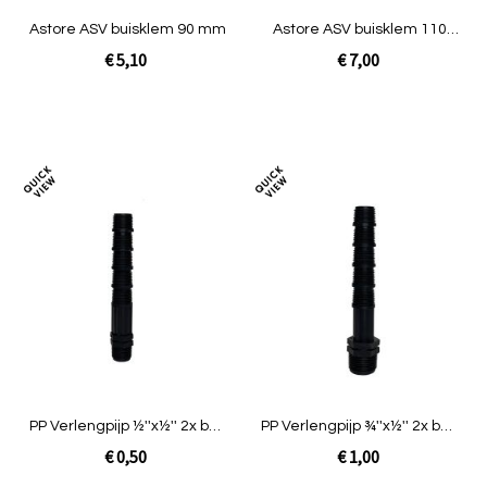
Astore ASV buisklem 90 mm
Astore ASV buisklem 110
mm
€ 5,10
€ 7,00
In Winkelwagen
In Winkelwagen
Toevoegen
Toev
om
om
te
te
vergelijken
verg
PP Verlengpijp ½''x½'' 2x buit
PP Verlengpijp ¾''x½'' 2x buit
15cm
15cm
€ 0,50
€ 1,00