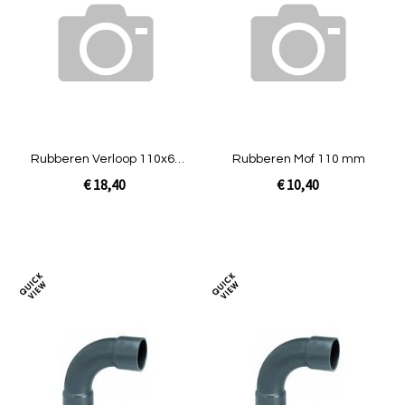
te
te
vergelijken
verg
Rubberen Verloop 110x63
Rubberen Mof 110 mm
mm
€ 18,40
€ 10,40
In Winkelwagen
In Winkelwagen
Toevoegen
Toev
om
om
te
te
vergelijken
verg