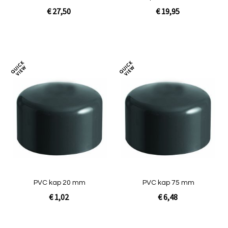
€ 27,50
€ 19,95
In Winkelwagen
In Winkelwagen
Toevoegen
Toev
om
om
te
te
vergelijken
verg
PVC kap 20 mm
PVC kap 75 mm
€ 1,02
€ 6,48
In Winkelwagen
In Winkelwagen