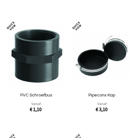
In Winkelwagen
In Winkelwagen
Toevoegen
Toev
om
om
te
te
vergelijken
verg
PVC Schroefbus
Pipeconx Kap
Vanaf
Vanaf
€ 1,10
€ 3,10
In Winkelwagen
In Winkelwagen