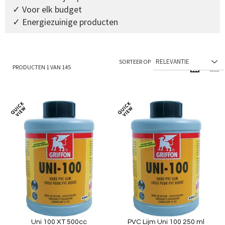
✓ Voor elk budget
✓ Energiezuinige producten
SORTEER OP
PRODUCTEN
1
VAN
145
TONEN ALS
Foto-
Lijs
tabel
Toevoegen
Toev
om
om
te
te
vergelijken
verg
Uni 100 XT 500cc
PVC Lijm Uni 100 250 ml