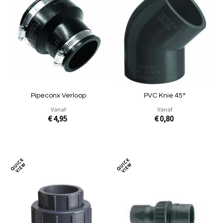
om
om
te
te
vergelijken
verg
Pipeconx Verloop
PVC Knie 45°
Vanaf
Vanaf
€ 4,95
€ 0,80
In Winkelwagen
In Winkelwagen
Toevoegen
Toev
om
om
te
te
vergelijken
verg