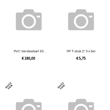
Toevoegen
Toev
om
om
te
te
vergelijken
verg
PVC Verdeelset 50
PP T-stuk 2" 3 x bin
mm+snuffer+Kraan 50 ECO
€ 180,00
€ 5,75
Astore [3 groeps]
In Winkelwagen
In Winkelwagen
Toevoegen
Toev
om
om
te
te
vergelijken
verg