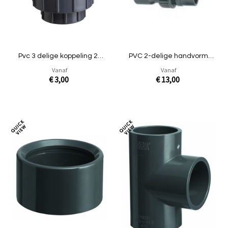
Pvc 3 delige koppeling 2x
PVC 2-delige handvorm
lijmverbinding
koppeling
Vanaf
Vanaf
€ 3,00
€ 13,00
In Winkelwagen
In Winkelwagen
Toevoegen
Toev
om
om
te
te
vergelijken
verg