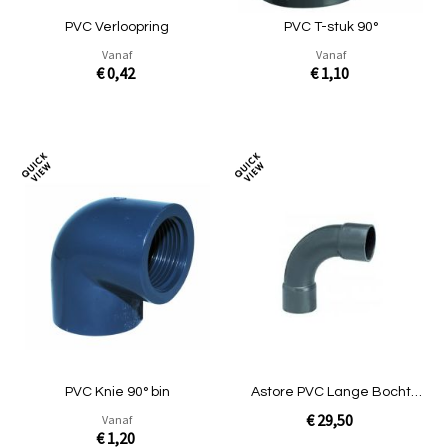
PVC Verloopring
PVC T-stuk 90°
Vanaf
Vanaf
€ 0,42
€ 1,10
In Winkelwagen
In Winkelwagen
Toevoegen
Toev
om
om
te
te
vergelijken
verg
PVC Knie 90° bin
Astore PVC Lange Bocht
63mm ND10
€ 29,50
Vanaf
€ 1,20