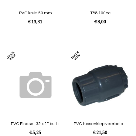
PVC kruis 50 mm
T88 100cc
€ 13,31
€ 8,00
In Winkelwagen
In Winkelwagen
Toevoegen
Toev
om
om
te
te
vergelijken
verg
PVC Eindset 32 x 1'' buit +
PVC tussenklep veerbelast
eindkap
1" 2 x binnendraad
€ 5,25
€ 21,50