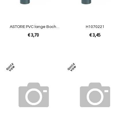
ASTORE PVC lange Bocht
H1070221
90º 40 mm
€ 3,70
€ 3,45
Niet op voorraad
In Winkelwagen
Toevoegen
Toev
om
om
te
te
vergelijken
verg