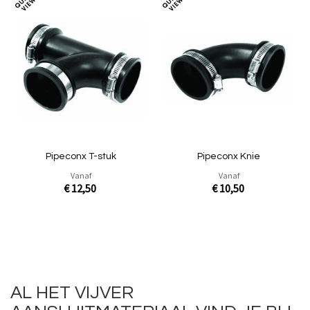
Toevoegen
Toev
om
om
te
te
vergelijken
verg
Pipeconx T-stuk
Pipeconx Knie
Vanaf
Vanaf
€ 12,50
€ 10,50
In Winkelwagen
In Winkelwagen
AL HET VIJVER