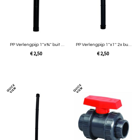
vergelijken
verg
PP Verlengpijp 1''x¾'' buit x
PP Verlengpijp 1''x1'' 2x buit
bin 30cm
30cm
€ 2,50
€ 2,50
In Winkelwagen
In Winkelwagen
Toevoegen
Toev
om
om
te
te
vergelijken
verg