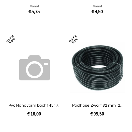
Vanaf
Vanaf
€ 5,75
€ 4,50
In Winkelwagen
In Winkelwagen
Toevoegen
Toev
om
om
te
te
vergelijken
verg
Pvc Handvorm bocht 45° 75
Poolhose Zwart 32 mm [25
mm 10 bar
meter rol]
€ 16,00
€ 99,50
Niet op voorraad
In Winkelwagen