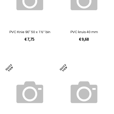
PVC Knie 90˚ 50 x 1½'' bin
PVC kruis 40 mm
€ 7,75
€ 9,68
In Winkelwagen
In Winkelwagen
Toevoegen
Toev
om
om
te
te
vergelijken
verg