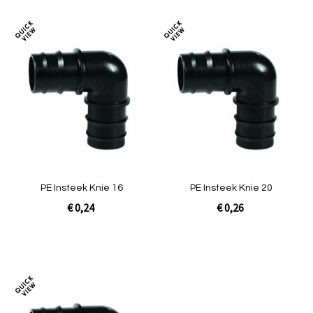
Toevoegen
Toev
om
om
te
te
vergelijken
verg
PE Insteek Knie 16
PE Insteek Knie 20
€ 0,24
€ 0,26
In Winkelwagen
In Winkelwagen
Toevoegen