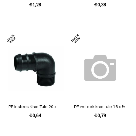
buit
€ 1,28
€ 0,38
In Winkelwagen
In Winkelwagen
Toevoegen
Toev
om
om
te
te
vergelijken
verg
PE Insteek Knie Tule 20 x ¾''
PE insteek knie tule 16 x ½''
buit
buit
€ 0,64
€ 0,79
Niet op voorraad
In Winkelwagen