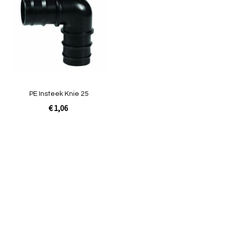
om
te
vergelijken
PE Insteek Knie 25
€ 1,06
In Winkelwagen