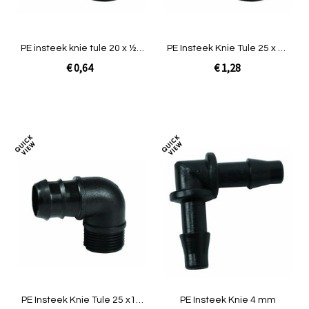
PE insteek knie tule 20 x ½''
PE Insteek Knie Tule 25 x ¾''
buitendraad
buit.
€ 0,64
€ 1,28
In Winkelwagen
In Winkelwagen
Toevoegen
Toev
om
om
te
te
vergelijken
verg
PE Insteek Knie Tule 25 x1''
PE Insteek Knie 4 mm