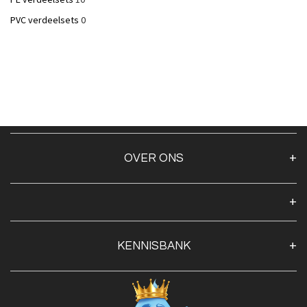
PVC verdeelsets
0
OVER ONS
Over ons
Algemene voorwaarden
Klantenservice
KENNISBANK
Openingstijden
Contact
Blog
Privacy Policy
Advies