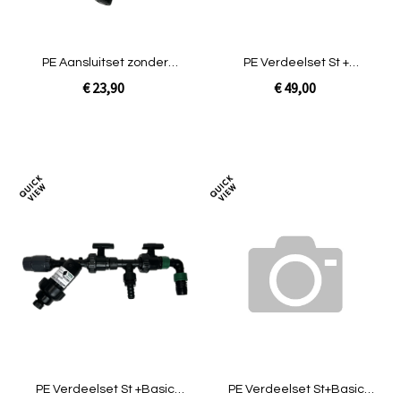
PE Aansluitset zonder
PE Verdeelset St +
circulatiesys. Stand. + klep
tussenklep Easy [watervat
€ 23,90
€ 49,00
(prof zwa
lager]
Niet op voorraad
In Winkelwagen
Toevoegen
Toev
om
om
te
te
vergelijken
verg
PE Verdeelset St +Basic
PE Verdeelset St+Basic