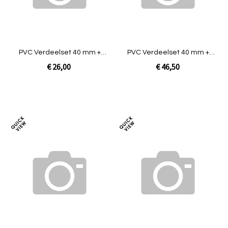
PVC Verdeelset 40 mm +
PVC Verdeelset 40 mm +
Kogelkraan [1 uitgang]
Snuffer + Kogelkraan [1
€ 26,00
€ 46,50
uitgang]
Niet op voorraad
In Winkelwagen
Toevoegen
Toev
om
om
te
te
vergelijken
verg