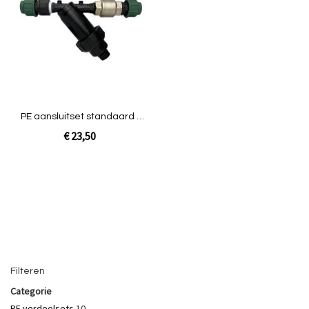
te
vergelijken
PE aansluitset standaard +
terugslagklep prof. Groen
€ 23,50
Niet op voorraad
Filteren
Categorie
PE verdeelsets
10