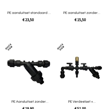
PE aansluitset standaard +
PE aansluitset zonder
terugslagklep Geka
circulatiesysteem
€ 23,50
€ 15,50
standaard [easy]
Niet op voorraad
Niet op voorraad
Toevoegen
Toev
om
om
te
te
vergelijken
verg
PE Aansluitset zonder
PE Verdeelset +
circulatiesysteem
Luchtsnuffer Prof Zwart
€ 19,90
€ 51,00