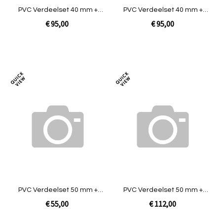
PVC Verdeelset 40 mm +
PVC Verdeelset 40 mm +
Snuffer + Kogelkraan [3
Snuffer + Kogelkraan [4
€ 95,00
€ 95,00
uitgang]
uitgang]
In Winkelwagen
In Winkelwagen
Toevoegen
Toev
om
om
te
te
vergelijken
verg
PVC Verdeelset 50 mm +
PVC Verdeelset 50 mm +
luchtsnuffer [1-groeps] t.b.v.
luchtsnuffer [3-groeps] t.b.v.
€ 55,00
€ 112,00
QDX/WQ
QDX/WQ