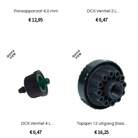
Ponsapparaat 4,0 mm
DCS Ventiel 2 L
[blauw/zwart]
€ 12,95
€ 0,47
In Winkelwagen
In Winkelwagen
Toevoegen
Toev
om
om
te
te
vergelijken
verg
DCS Ventiel 4 L
Topspin 12 uitgang [losse
[groen/zwart]
kop]
€ 0,47
€ 16,25