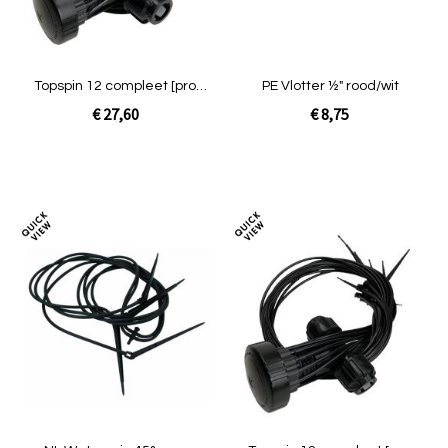
Topspin 12 compleet [prof
PE Vlotter ½" rood/wit
zwart 25mm]
€ 27,60
€ 8,75
Niet op voorraad
In Winkelwagen
Toevoegen
Toev
om
om
te
te
vergelijken
verg