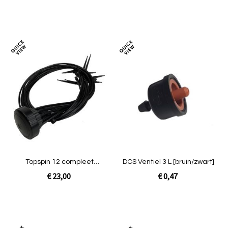
Niet op voorraad
Niet op voorraad
Toevoegen
Toev
om
om
te
te
vergelijken
verg
Topspin 12 compleet
DCS Ventiel 3 L [bruin/zwart]
[insteek 16mm Knie ]
€ 23,00
€ 0,47
Niet op voorraad
In Winkelwagen