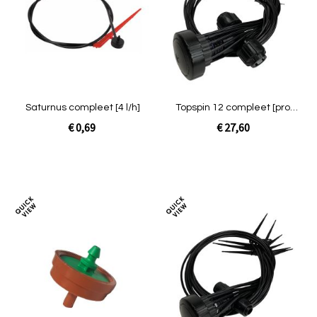
vergelijken
verg
Saturnus compleet [4 l/h]
Topspin 12 compleet [prof
zwart 20mm]
€ 0,69
€ 27,60
Niet op voorraad
In Winkelwagen
Toevoegen
Toev
om
om
te
te
vergelijken
verg