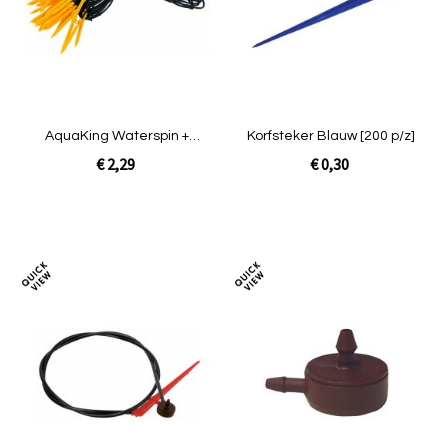
vergelijken
verg
AquaKing Waterspin +
Korfsteker Blauw [200 p/z]
Potsplitter geel
€ 2,29
€ 0,30
In Winkelwagen
In Winkelwagen
Toevoegen
Toev
om
om
te
te
vergelijken
verg