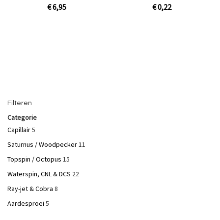
€ 6,95
€ 0,22
Niet op voorraad
In Winkelwagen
Filteren
Categorie
Capillair
5
Saturnus / Woodpecker
11
Topspin / Octopus
15
Waterspin, CNL & DCS
22
Ray-jet & Cobra
8
Aardesproei
5