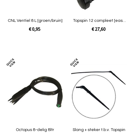
CNL Ventiel 8 L [groen/bruin]
Topspin 12 compleet [easy
20mm]
€ 0,95
€ 27,60
Niet op voorraad
In Winkelwagen
Toevoegen
Toev
om
om
te
te
vergelijken
verg
Octopus 8-delig 8ltr
Slang + steker t.b.v. Topspin