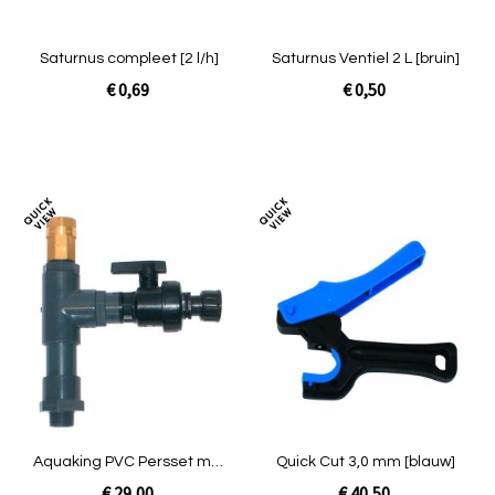
Saturnus compleet [2 l/h]
Saturnus Ventiel 2 L [bruin]
€ 0,69
€ 0,50
In Winkelwagen
In Winkelwagen
Toevoegen
Toev
om
om
te
te
vergelijken
verg
Aquaking PVC Persset met
Quick Cut 3,0 mm [blauw]
luchtsnuffer
€ 29,00
€ 40,50