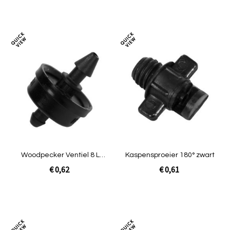
In Winkelwagen
In Winkelwagen
Toevoegen
Toev
om
om
te
te
vergelijken
verg
Woodpecker Ventiel 8 L
Kaspensproeier 180° zwart
groen/zwart
€ 0,62
€ 0,61
Niet op voorraad
Niet op voorraad