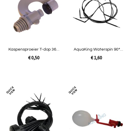
te
te
vergelijken
verg
Kaspensproeier T-dop 360°
AquaKing Waterspin 90°
grijs/zwart
labyrint steker
€ 0,50
€ 1,60
In Winkelwagen
In Winkelwagen
Toevoegen
Toev
om
om
te
te
vergelijken
verg