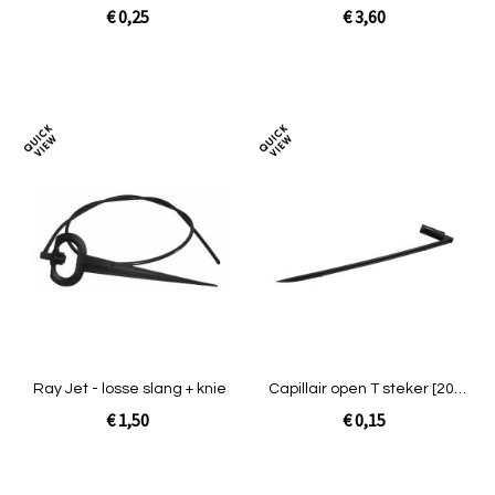
p/z]
[prof blauw]
€ 0,25
€ 3,60
Niet op voorraad
In Winkelwagen
Toevoegen
Toev
om
om
te
te
vergelijken
verg
Ray Jet - losse slang + knie
Capillair open T steker [200
p/z]
€ 1,50
€ 0,15
In Winkelwagen
In Winkelwagen