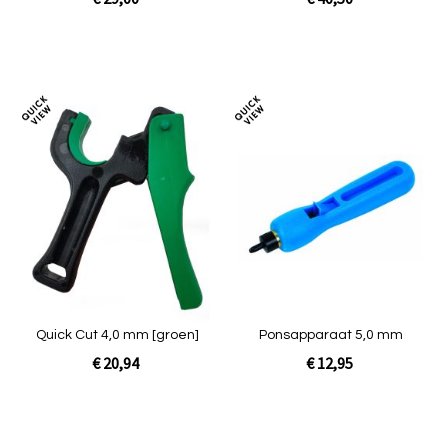
In Winkelwagen
In Winkelwagen
Toevoegen
Toev
om
om
te
te
vergelijken
verg
Quick Cut 4,0 mm [groen]
Ponsapparaat 5,0 mm
€ 20,94
€ 12,95
Niet op voorraad
In Winkelwagen