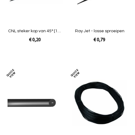
CNL steker kop van 45° [100
Ray Jet - losse sproeipen
p/z]
€ 0,20
€ 0,79
In Winkelwagen
In Winkelwagen
Toevoegen
Toev
om
om
te
te
vergelijken
verg