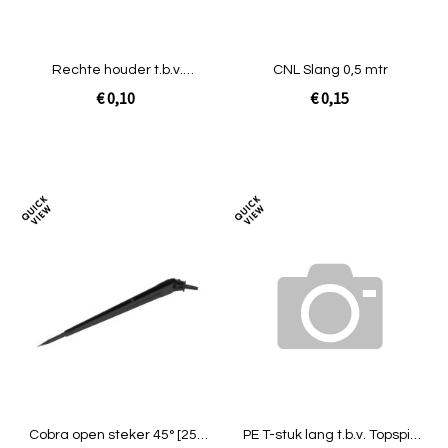
Rechte houder t.b.v.
CNL Slang 0,5 mtr
Capillair 2 gaatjes
€ 0,10
€ 0,15
In Winkelwagen
In Winkelwagen
Toevoegen
Toev
om
om
te
te
vergelijken
verg
Cobra open steker 45° [250
PE T-stuk lang t.b.v. Topspin