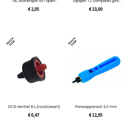
NL Waterspin 45° open
Topspin 12 compleet [prof
steker
zwart 16mm]
€ 2,05
€ 23,00
Niet op voorraad
In Winkelwagen
Toevoegen
Toev
om
om
te
te
vergelijken
verg
DCS Ventiel 8 L [rood/zwart]
Ponsapparaat 3,0 mm
€ 0,47
€ 12,95
Niet op voorraad