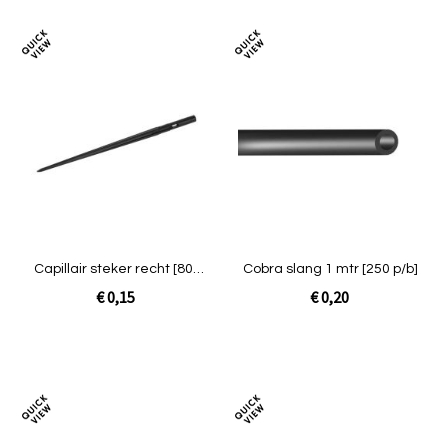
Toevoegen
Toev
om
om
te
te
vergelijken
verg
Capillair steker recht [800
Cobra slang 1 mtr [250 p/b]
p/z]
€ 0,15
€ 0,20
In Winkelwagen
In Winkelwagen
Toevoegen
Toev