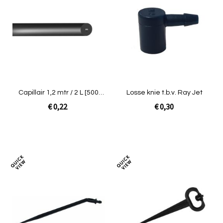
om
om
te
te
vergelijken
verg
Capillair 1,2 mtr / 2 L [500
Losse knie t.b.v. Ray Jet
p/b]
€ 0,22
€ 0,30
In Winkelwagen
In Winkelwagen
Toevoegen
Toev
om
om
te
te
vergelijken
verg