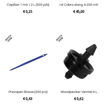
Capillair 1 mtr / 2 L [500 p/b]
rol Cobra slang á 200 mtr
€ 0,15
€ 45,00
In Winkelwagen
In Winkelwagen
Toevoegen
Toev
om
om
te
te
vergelijken
verg
Prevopen Blauw [250 p/z]
Woodpecker Ventiel 4 L
zwart
€ 0,43
€ 0,62