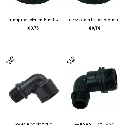
PP Kap met binnendraad ¾"
PP Kap met binnendraad 1"
€ 0,75
€ 0,74
In Winkelwagen
In Winkelwagen
Toevoegen
Toev
om
om
te
te
vergelijken
verg
PP Knie ½'' bin x buit
PP Knie 90º 1" x 1½ 2 x