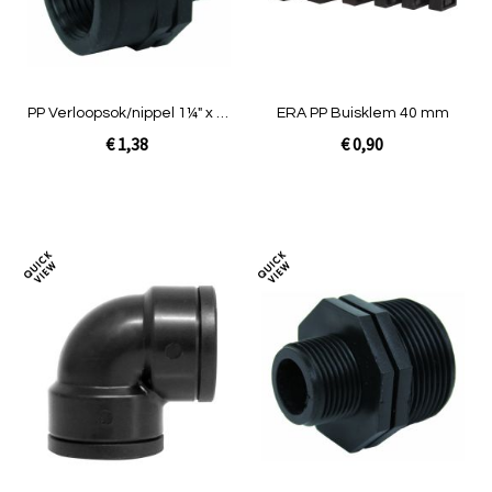
PP Verloopsok/nippel 1¼" x 1"
ERA PP Buisklem 40 mm
bin x buit
€ 1,38
€ 0,90
In Winkelwagen
In Winkelwagen
Toevoegen
Toev
om
om
te
te
vergelijken
verg