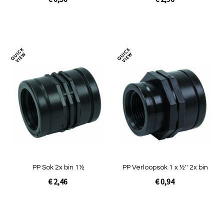
In Winkelwagen
In Winkelwagen
Toevoegen
Toev
om
om
te
te
vergelijken
verg
PP Sok 2x bin 1½
PP Verloopsok 1 x ½'' 2x bin
€ 2,46
€ 0,94
In Winkelwagen
In Winkelwagen