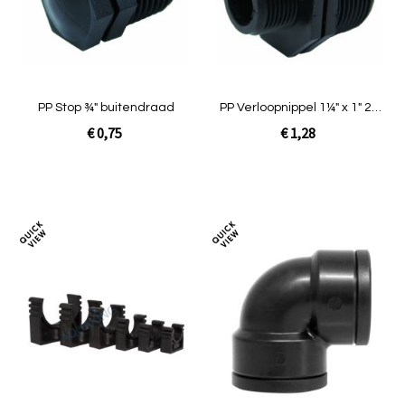
PP Stop ¾" buitendraad
PP Verloopnippel 1¼" x 1" 2x
buit
€ 0,75
€ 1,28
In Winkelwagen
In Winkelwagen
Toevoegen
Toev
om
om
te
te
vergelijken
verg