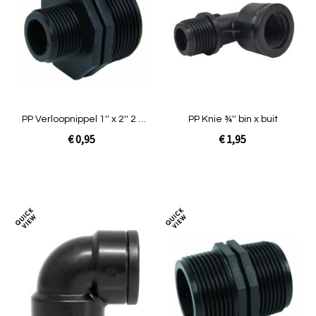
te
te
vergelijken
verg
PP Verloopnippel 1'' x 2'' 2 x
PP Knie ¾'' bin x buit
buitendraad
€ 0,95
€ 1,95
In Winkelwagen
In Winkelwagen
Toevoegen
Toev
om
om
te
te
vergelijken
verg