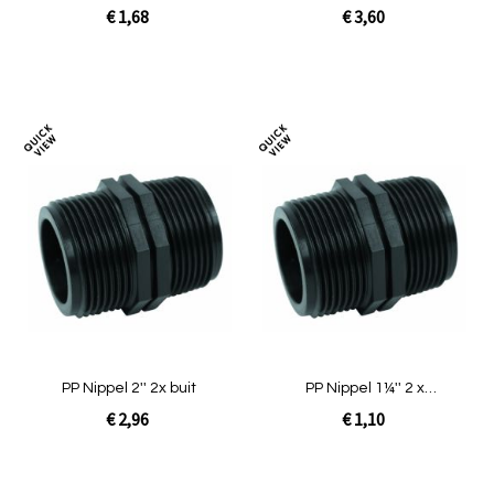
buitendraad
€ 1,68
€ 3,60
In Winkelwagen
In Winkelwagen
Toevoegen
Toev
om
om
te
te
vergelijken
verg
PP Nippel 2'' 2x buit
PP Nippel 1¼'' 2 x
buitendraad
€ 2,96
€ 1,10
In Winkelwagen
In Winkelwagen