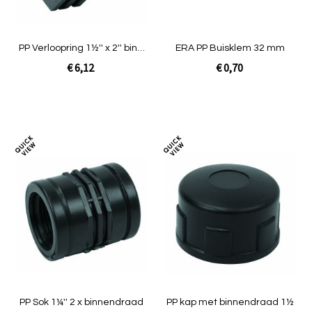
PP Verloopring 1½'' x 2'' bin x
ERA PP Buisklem 32 mm
buit
€ 6,12
€ 0,70
In Winkelwagen
In Winkelwagen
Toevoegen
Toev
om
om
te
te
vergelijken
verg
PP Sok 1¼'' 2 x binnendraad
PP kap met binnendraad 1½