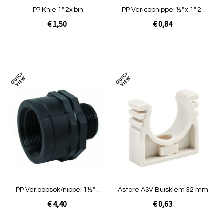
PP Knie 1" 2x bin
PP Verloopnippel ½" x 1" 2x
buit
€ 1,50
€ 0,84
In Winkelwagen
In Winkelwagen
Toevoegen
Toev
om
om
te
te
vergelijken
verg
PP Verloopsok/nippel 1½" x
Astore ASV Buisklem 32 mm
1" binnendraad x
€ 4,40
€ 0,63
buitendraad