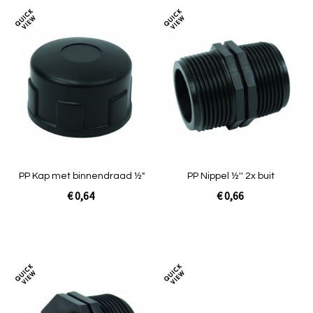
Toevoegen
Toev
om
om
te
te
vergelijken
verg
PP Kap met binnendraad ½"
PP Nippel ½'' 2x buit
€ 0,64
€ 0,66
In Winkelwagen
In Winkelwagen
Toevoegen
Toev
om
om