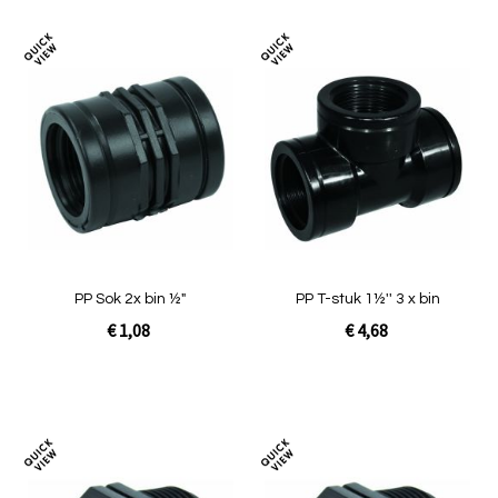
Toevoegen
Toev
om
om
te
te
vergelijken
verg
PP Sok 2x bin ½"
PP T-stuk 1½'' 3 x bin
€ 1,08
€ 4,68
In Winkelwagen
In Winkelwagen
Toevoegen
Toev