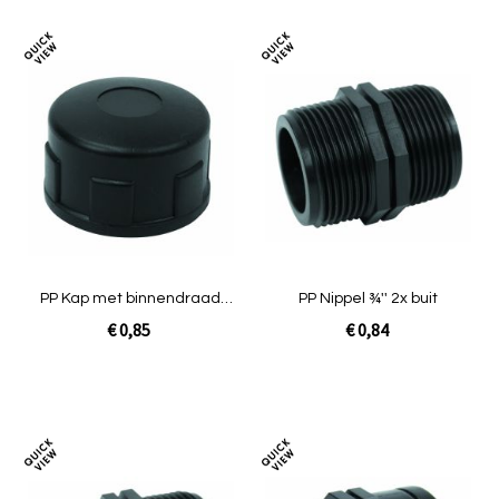
Toevoegen
Toev
om
om
te
te
vergelijken
verg
PP Kap met binnendraad
PP Nippel ¾'' 2x buit
1¼"
€ 0,85
€ 0,84
In Winkelwagen
In Winkelwagen
Toevoegen
Toev