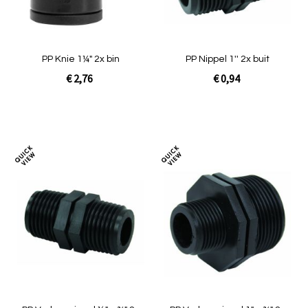
PP Knie 1¼" 2x bin
PP Nippel 1'' 2x buit
€ 2,76
€ 0,94
In Winkelwagen
In Winkelwagen
Toevoegen
Toev
om
om
te
te
vergelijken
verg