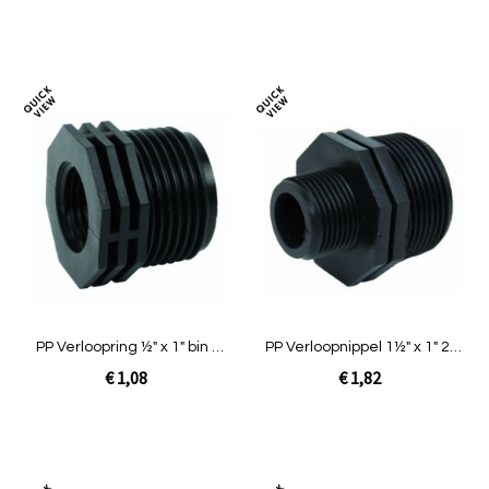
In Winkelwagen
In Winkelwagen
Toevoegen
Toev
om
om
te
te
vergelijken
verg
PP Verloopring ½" x 1" bin x
PP Verloopnippel 1½" x 1" 2x
buit
buit
€ 1,08
€ 1,82
In Winkelwagen
In Winkelwagen