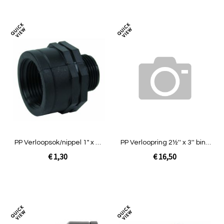
In Winkelwagen
In Winkelwagen
Toevoegen
Toev
om
om
te
te
vergelijken
verg
PP Verloopsok/nippel 1" x ¾"
PP Verloopring 2½'' x 3'' bin x
binnendraad x buitendraad
buit
€ 1,30
€ 16,50
Niet op voorraad
In Winkelwagen