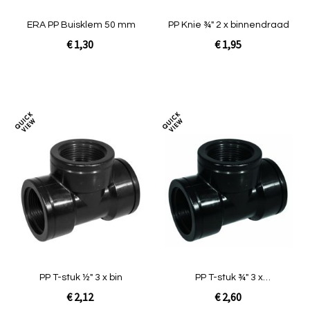
ERA PP Buisklem 50 mm
PP Knie ¾" 2 x binnendraad
€ 1,30
€ 1,95
In Winkelwagen
In Winkelwagen
Toevoegen
Toev
om
om
te
te
vergelijken
verg
PP T-stuk ½" 3 x bin
PP T-stuk ¾" 3 x
binnendraad
€ 2,12
€ 2,60