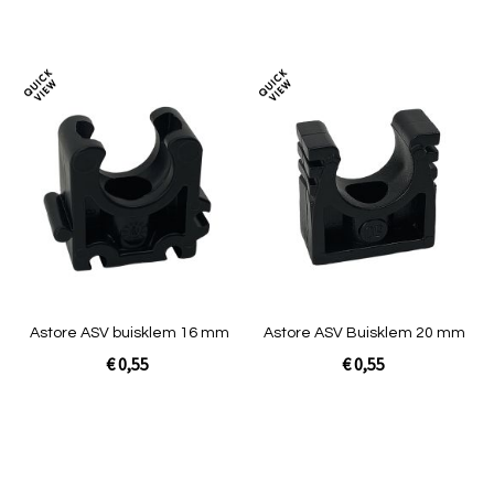
Niet op voorraad
In Winkelwagen
Toevoegen
Toev
om
om
te
te
vergelijken
verg
Astore ASV buisklem 16 mm
Astore ASV Buisklem 20 mm
€ 0,55
€ 0,55
In Winkelwagen
In Winkelwagen