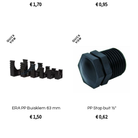
€ 1,70
€ 0,95
In Winkelwagen
In Winkelwagen
Toevoegen
Toev
om
om
te
te
vergelijken
verg
ERA PP Buisklem 63 mm
PP Stop buit ½"
€ 1,50
€ 0,62
In Winkelwagen
In Winkelwagen