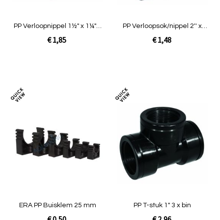
PP Verloopnippel 1½" x 1¼" 2
PP Verloopsok/nippel 2'' x
x buitendraad
1½'' bin x buit
€ 1,85
€ 1,48
In Winkelwagen
In Winkelwagen
Toevoegen
Toev
om
om
te
te
vergelijken
verg
ERA PP Buisklem 25 mm
PP T-stuk 1" 3 x bin
€ 0,50
€ 2,96