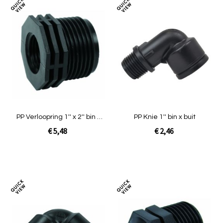
Toevoegen
Toev
om
om
te
te
vergelijken
verg
PP Verloopring 1'' x 2'' bin x
PP Knie 1'' bin x buit
buit
€ 5,48
€ 2,46
In Winkelwagen
In Winkelwagen
Toevoegen
Toev
om
om
te
te