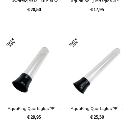
Kwartsglas PF-60 nieuw
AquaKing Quartsglas PF² 10
model 24W
NG
€ 20,50
€ 17,95
In Winkelwagen
In Winkelwagen
Toevoegen
Toev
om
om
te
te
vergelijken
verg
AquaKing Quartsglas PF² 30
AquaKing Quartsglas PF² 60
NG
NG
€ 29,95
€ 25,50