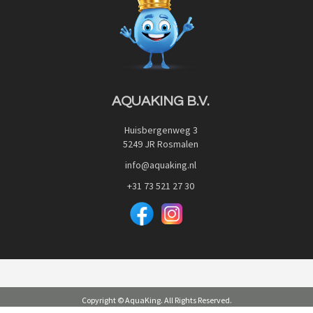
Advies
Red Label Filter Series
Veilig betalen met:
Nishikigoi-Ô
JPD Japan Pet Design
Downloads
AQUAKING B.V.
Huisbergenweg 3
5249 JR Rosmalen
info@aquaking.nl
+31 73 521 27 30
Copyright © AquaKing. All Rights Reserved.