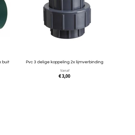
vergelijken
vergelijken
 buit
Pvc 3 delige koppeling 2x lijmverbinding
Vanaf
€ 3,00
In Winkelwagen