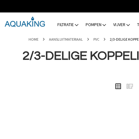
GA
NAAR
DE
INHOUD
FILTRATIE
POMPEN
VIJVER
HOME
AANSLUITMATERIAAL
PVC
2/3-DELIGE KOPP
2/3-DELIGE KOPPEL
TONEN
Foto-
L
ALS
tabel