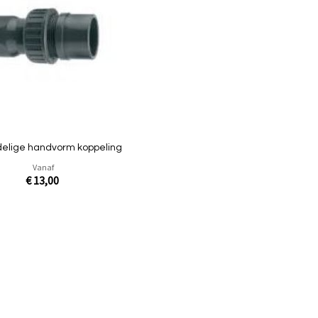
vergelijken
Quickview
delige handvorm koppeling
Vanaf
€ 13,00