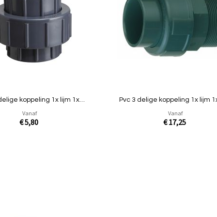
vergelijken
delige koppeling 1x lijm 1x
Pvc 3 delige koppeling 1x lijm 1x
binnendraad
Vanaf
Vanaf
€ 5,80
€ 17,25
In Winkelwagen
Toevoegen
om
te