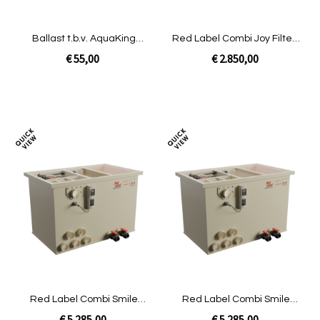
Ballast t.b.v. AquaKing
Red Label Combi Joy Filter |
JUVC-PU-18 [1,15 kg]
Pomp ongevuld
€ 55,00
€ 2.850,00
Niet op voorraad
In Winkelwagen
Toevoegen
Toev
om
om
te
te
vergelijken
verg
Red Label Combi Smile
Red Label Combi Smile
Filter|Pomp
Filter|Gravity
€ 5.285,00
€ 5.285,00