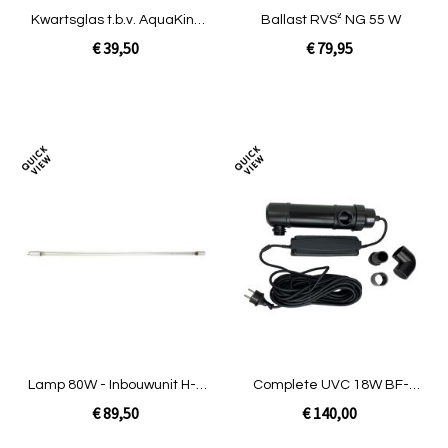
Kwartsglas t.b.v. AquaKing
Ballast RVS² NG 55 W
RVS 36
€ 39,50
€ 79,95
In Winkelwagen
In Winkelwagen
Toevoegen
Toev
om
om
te
te
vergelijken
verg
Lamp 80W - Inbouwunit H-O
Complete UVC 18W BF-
/ INOX / Amalgaam
25000 [1,20kg]
€ 89,50
€ 140,00