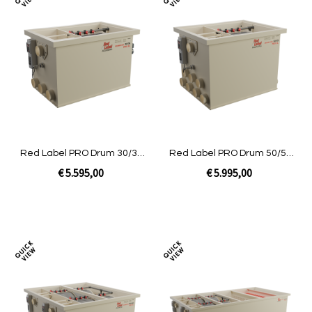
Toevoegen
Toev
om
om
te
te
vergelijken
verg
Red Label PRO Drum 30/35
Red Label PRO Drum 50/55
XL
XL
€ 5.595,00
€ 5.995,00
Niet op voorraad
Niet op voorraad
Toevoegen
Toev
om
om
te
te