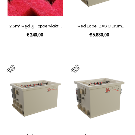
2,5m² Red-X - oppervlakte
Red Label BASIC Drum
625 m²/m³ | Smile LOW
80/100 | Pomp
€ 240,00
€ 5.880,00
In Winkelwagen
In Winkelwagen
Toevoegen
Toev
om
om
te
te
vergelijken
verg