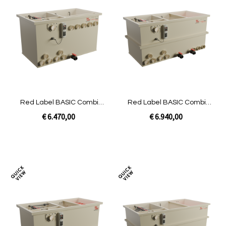
Toevoegen
Toev
om
om
te
te
vergelijken
verg
Red Label BASIC Combi
Red Label BASIC Combi
50/60 | Pomp niet gevuld
50/60 plus | Gravity niet
€ 6.470,00
€ 6.940,00
gevuld
In Winkelwagen
In Winkelwagen
Toevoegen
Toev
om
om
te
te
vergelijken
verg