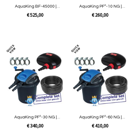
AquaKing BF-45000 |
AquaKing PF²-10 NG |
complete set met pomp
complete set Professioneel
€ 525,00
€ 260,00
In Winkelwagen
In Winkelwagen
Toevoegen
Toev
om
om
te
te
vergelijken
verg
AquaKing PF²-30 NG |
AquaKing PF²-60 NG |
complete set Professioneel
complete set Professioneel
€ 340,00
€ 410,00