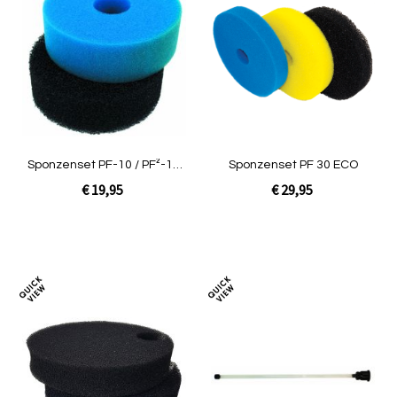
om
om
te
te
vergelijken
verg
Sponzenset PF-10 / PF²-10
Sponzenset PF 30 ECO
NG [2 stuks]
€ 19,95
€ 29,95
In Winkelwagen
In Winkelwagen
Toevoegen
Toev
om
om
te
te
vergelijken
verg