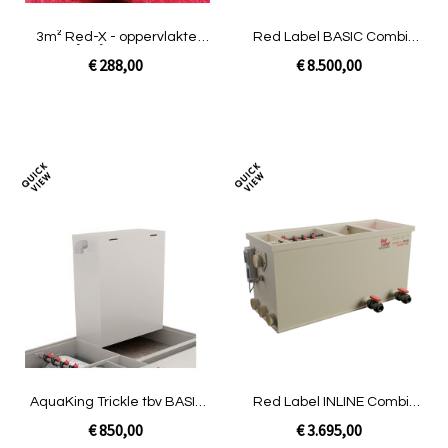
3m² Red-X - oppervlakte
Red Label BASIC Combi
625 m²/m³ | BASIC Combi
80/100 XXL | Pomp niet
€ 288,00
€ 8.500,00
50/60 Plus LOW
gevuld
In Winkelwagen
In Winkelwagen
Toevoegen
Toev
om
om
te
te
vergelijken
verg
AquaKing Trickle tbv BASIC
Red Label INLINE Combi
Combi 20/25
20/25 LOW | Gravity niet
€ 850,00
€ 3.695,00
gevuld