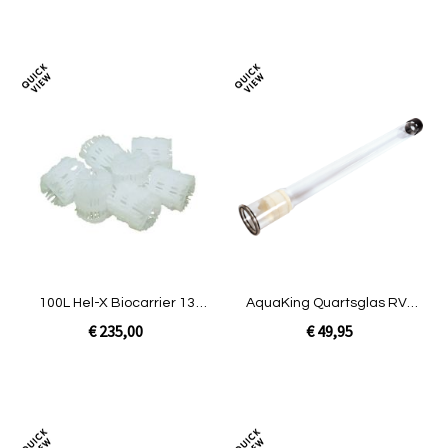
In Winkelwagen
In Winkelwagen
Toevoegen
Toev
om
om
te
te
vergelijken
verg
100L Hel-X Biocarrier 13
AquaKing Quartsglas RVS
mm|BASIC Combi 20/25
55 ECO
€ 235,00
€ 49,95
In Winkelwagen
In Winkelwagen