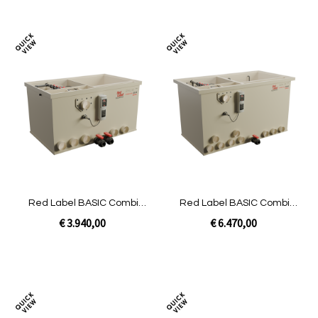
In Winkelwagen
In Winkelwagen
Toevoegen
Toev
om
om
te
te
vergelijken
verg
Red Label BASIC Combi
Red Label BASIC Combi
20/25 | Gravity niet gevuld
50/60 | Gravity niet gevuld
€ 3.940,00
€ 6.470,00
In Winkelwagen
In Winkelwagen