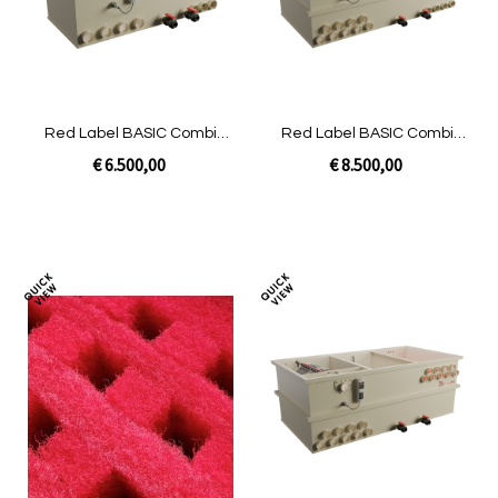
Red Label BASIC Combi
Red Label BASIC Combi
50/60 plus LOW | Gravity niet
80/100 XXL | Gravity niet
€ 6.500,00
€ 8.500,00
gevuld
gevuld
Niet op voorraad
In Winkelwagen
Toevoegen
Toev
om
om
te
te
vergelijken
verg