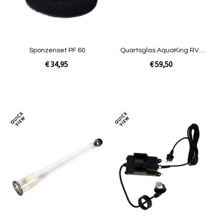
Sponzenset PF 60
Quartsglas AquaKing RVS
75 UVc lamp
€ 34,95
€ 59,50
In Winkelwagen
In Winkelwagen
Toevoegen
Toev
om
om
te
te
vergelijken
verg