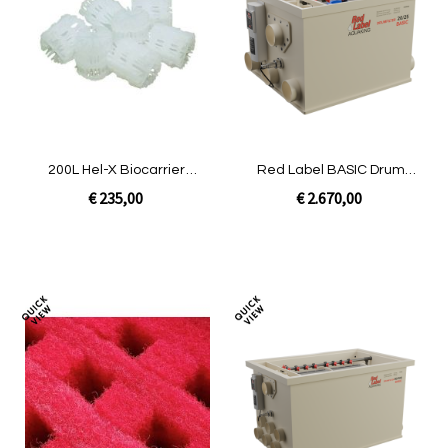
te
te
vergelijken
verg
200L Hel-X Biocarrier
Red Label BASIC Drum
13mm|Smile
20/25 | Gravity
€ 235,00
€ 2.670,00
In Winkelwagen
In Winkelwagen
Toevoegen
Toev
om
om
te
te
vergelijken
verg