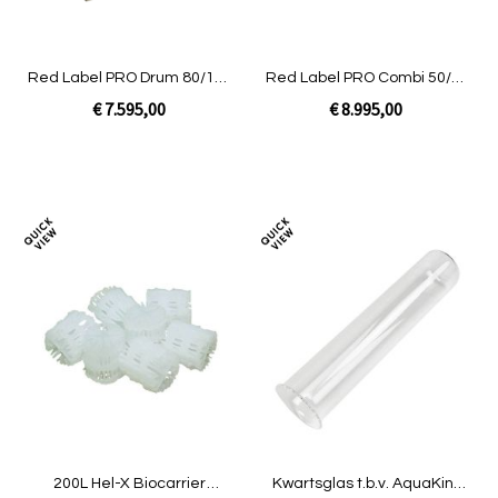
Red Label PRO Drum 80/100
Red Label PRO Combi 50/55
XL
XL
€ 7.595,00
€ 8.995,00
Niet op voorraad
Niet op voorraad
Toevoegen
Toev
om
om
te
te
vergelijken
verg
200L Hel-X Biocarrier
Kwartsglas t.b.v. AquaKing