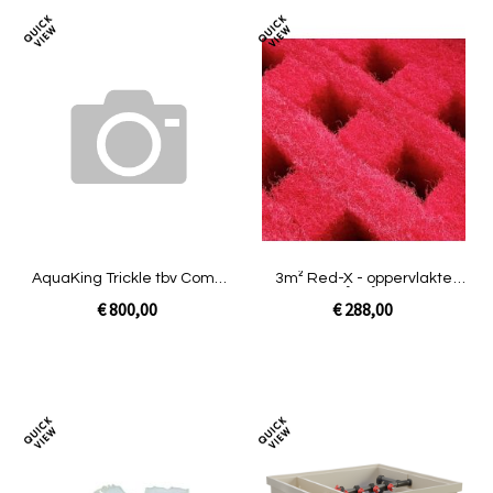
Toevoegen
Toev
om
om
te
te
vergelijken
verg
AquaKing Trickle tbv Combi
3m² Red-X - oppervlakte
Happy
625 m²/m³ | Smile
€ 800,00
€ 288,00
In Winkelwagen
In Winkelwagen
Toevoegen
Toev
om
om