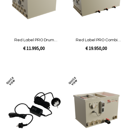
vergelijken
verg
Red Label PRO Drum
Red Label PRO Combi
100/200 XL
100/200 XL
€ 11.995,00
€ 19.950,00
Niet op voorraad
Niet op voorraad
Toevoegen
Toev
om
om
te
te
vergelijken
verg