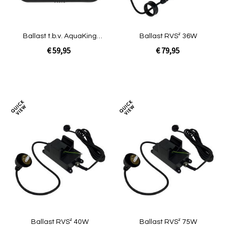
Ballast t.b.v. AquaKing
Ballast RVS² 36W
JUVC-CW-55
€ 59,95
€ 79,95
Niet op voorraad
In Winkelwagen
Toevoegen
Toev
om
om
te
te
vergelijken
verg
Ballast RVS² 40W
Ballast RVS² 75W