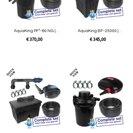
AquaKing PF²-60 NG |
AquaKing BF-25000 |
complete set met pomp
complete set met pomp
€ 370,00
€ 345,00
In Winkelwagen
In Winkelwagen
Toevoegen
Toev
om
om
te
te
vergelijken
verg