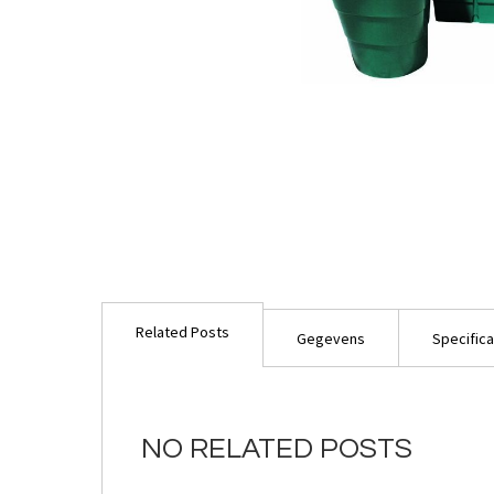
Ga
naar
Related Posts
het
Gegevens
Specifica
begin
van
de
afbeeldingen-
NO RELATED POSTS
gallerij