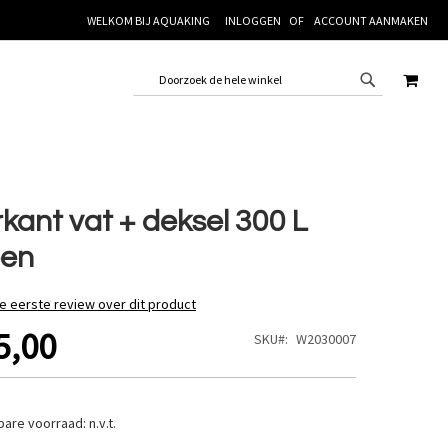
WELKOM BIJ AQUAKING
INLOGGEN
ACCOUNT AANMAKEN
WINK
rkant vat + deksel 300 L
oen
de eerste review over dit product
5,00
SKU
W2030007
bare voorraad:
n.v.t.