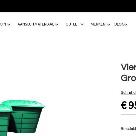
TUIN
AANSLUITMATERIAAL
OUTLET
MERKEN
BLOG
Vie
Gr
Schrijf 
€ 9
Beschik