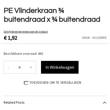
Ga
naar
PE Vlinderkraan ¾
het
buitendraad x ¾ buitendraad
begin
van
de
Schrijf de eerste review over dit product
afbeeldingen-
€ 1,92
SKU
H1120050
gallerij
Beschikbare voorraad:
480
-
+
In Winkelwagen
TOEVOEGEN OM TE VERGELIJKEN
Related Posts