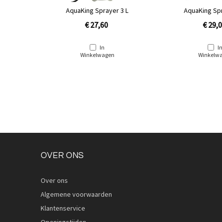
AquaKing Sprayer 3 L
AquaKing Spr
€ 27,60
€ 29,
In
I
Winkelwagen
Winkelw
OVER ONS
Over ons
Algemene voorwaarden
Klantenservice