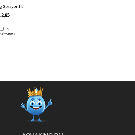
g Sprayer 1 L
 2,85
In
kelwagen