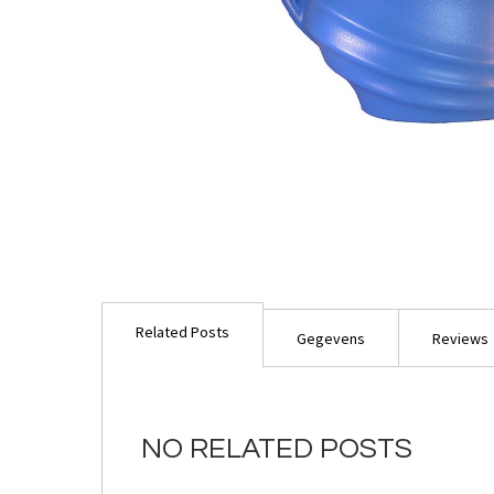
Ga
naar
Related Posts
het
Gegevens
Reviews
begin
van
de
afbeeldingen-
NO RELATED POSTS
gallerij