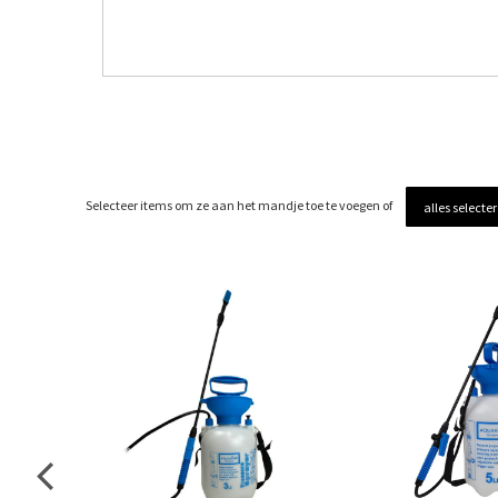
Selecteer items om ze aan het mandje toe te voegen of
alles selecte