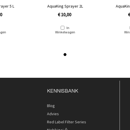
ayer 5 L
AquaKing Sprayer 2L
AquaKin
00
€ 10,00
€
n
In
agen
Winkelwagen
Win
KENNISBANK
Blog
Advies
Red Label Filter Series