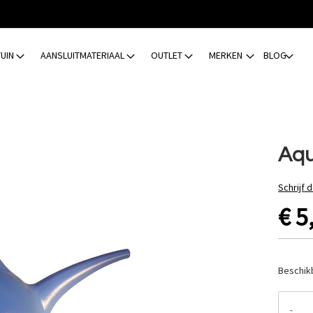
TUIN
AANSLUITMATERIAAL
OUTLET
MERKEN
BLOG
Aqu
Schrijf 
€ 5
Beschik
-