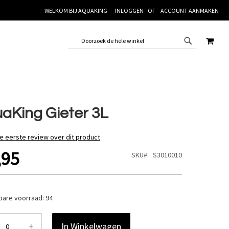
WELKOM BIJ AQUAKING
INLOGGEN
ACCOUNT AANMAKEN
WINK
aKing Gieter 3L
de eerste review over dit product
,95
SKU
S3010010
bare voorraad:
94
+
In Winkelwagen