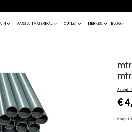
TUIN
AANSLUITMATERIAAL
OUTLET
MERKEN
BLOG
mtr
mtr
Schrijf 
€ 4
Koop 10