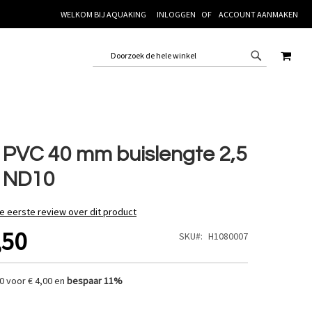
WELKOM BIJ AQUAKING
INLOGGEN
ACCOUNT AANMAKEN
WINK
 PVC 40 mm buislengte 2,5
 ND10
de eerste review over dit product
,50
SKU
H1080007
0 voor
€ 4,00
en
bespaar
11
%