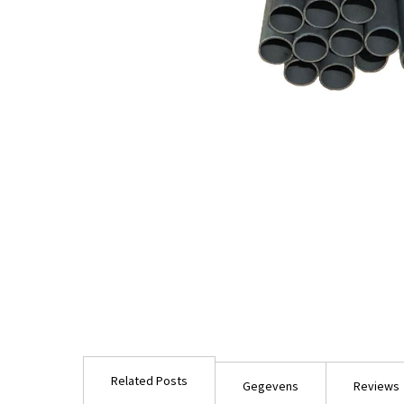
Ga
naar
het
begin
van
de
afbeeldingen-
gallerij
Related Posts
Gegevens
Reviews