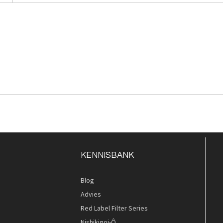
KENNISBANK
Blog
Advies
Red Label Filter Series
Nishikigoi-Ô