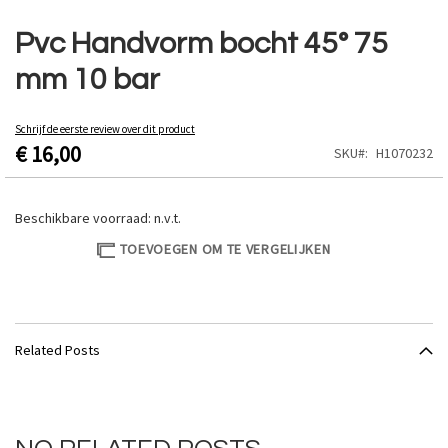
Ga
naar
Pvc Handvorm bocht 45° 75
het
mm 10 bar
begin
van
de
Schrijf de eerste review over dit product
afbeeldingen-
€ 16,00
SKU
H1070232
gallerij
Beschikbare voorraad:
n.v.t.
TOEVOEGEN OM TE VERGELIJKEN
Related Posts