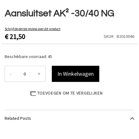
Ga
naar
Aansluitset AK² -30/40 NG
het
begin
van
Schrijf de eerste review over dit product
€ 21,50
de
SKU
B2010046
afbeeldingen-
gallerij
Beschikbare voorraad:
45
-
+
In Winkelwagen
TOEVOEGEN OM TE VERGELIJKEN
Related Posts