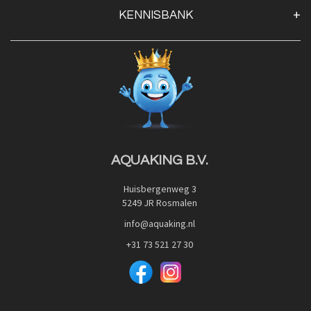
KENNISBANK
Openingstijden
Contact
Blog
Privacy Policy
Advies
Red Label Filter Series
Veilig betalen met:
Nishikigoi-Ô
JPD Japan Pet Design
Downloads
AQUAKING B.V.
Huisbergenweg 3
5249 JR Rosmalen
info@aquaking.nl
+31 73 521 27 30