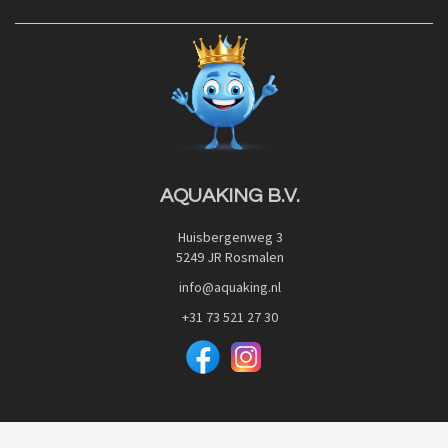
Contact
Blog
Privacy Policy
Advies
Red Label Filter Series
Veilig betalen met:
Nishikigoi-Ô
JPD Japan Pet Design
Downloads
AQUAKING B.V.
Huisbergenweg 3
5249 JR Rosmalen
info@aquaking.nl
+31 73 521 27 30