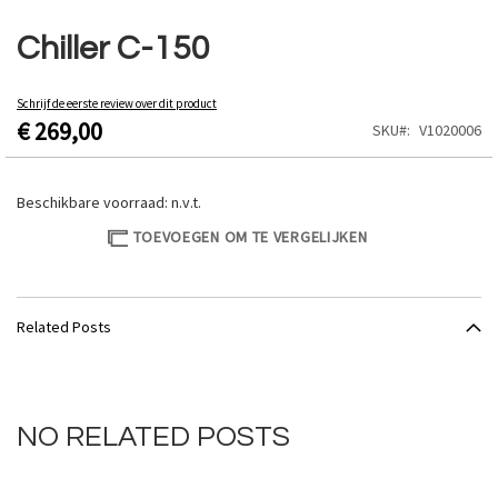
Ga
naar
Chiller C-150
het
begin
van
Schrijf de eerste review over dit product
€ 269,00
de
SKU
V1020006
afbeeldingen-
gallerij
Beschikbare voorraad:
n.v.t.
TOEVOEGEN OM TE VERGELIJKEN
Related Posts
NO RELATED POSTS