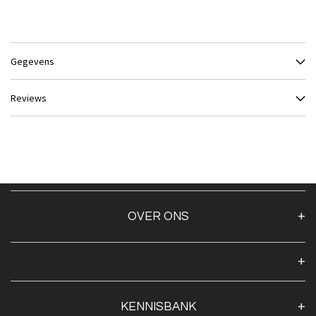
Gegevens
Reviews
OVER ONS
Over ons
Algemene voorwaarden
Klantenservice
KENNISBANK
Openingstijden