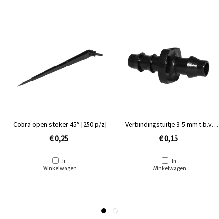
Cobra open steker 45° [250 p/z]
Verbindingstuitje 3-5 mm t.b.v.
Cobra/Ray Jet [PE D3.75]
€ 0,25
€ 0,15
In
In
Winkelwagen
Winkelwagen