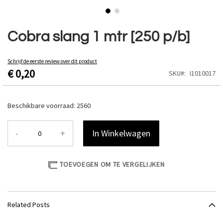
Ga
naar
Cobra slang 1 mtr [250 p/b]
het
begin
van
Schrijf de eerste review over dit product
€ 0,20
de
SKU
I1010017
afbeeldingen-
gallerij
Beschikbare voorraad:
2560
-
+
In Winkelwagen
TOEVOEGEN OM TE VERGELIJKEN
Related Posts