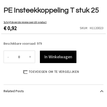
Ga
naar
PE Insteekkoppeling T stuk 25
het
begin
van
Schrijf de eerste review over dit product
€ 0,92
de
SKU
H1120023
afbeeldingen-
gallerij
Beschikbare voorraad:
979
-
+
In Winkelwagen
TOEVOEGEN OM TE VERGELIJKEN
Related Posts