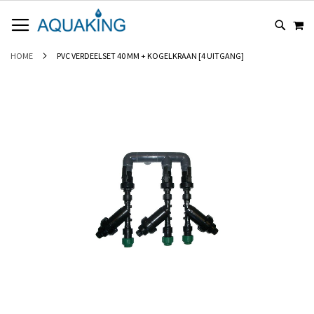
GA
WI
NAAR
DE
INHOUD
HOME
PVC VERDEELSET 40 MM + KOGELKRAAN [4 UITGANG]
Ga
naar
het
einde
van
de
afbeeldingen-
gallerij