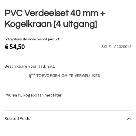
Ga
naar
PVC Verdeelset 40 mm +
het
Kogelkraan [4 uitgang]
begin
van
de
Schrijf de eerste review over dit product
afbeeldingen-
€ 54,50
SKU
A2020018
gallerij
Beschikbare voorraad:
n.v.t.
TOEVOEGEN OM TE VERGELIJKEN
PVC en PE kogelkraan met filter
Related Posts