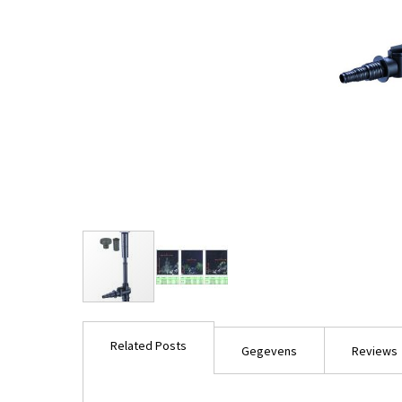
Ga
naar
Related Posts
het
Gegevens
Reviews
begin
van