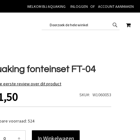
WELKOM BIJ AQUAKING
INLOGGEN
ACCOUNT AANMAKEN
WINK
aking fonteinset FT-04
de eerste review over dit product
1,50
SKU
W1060053
bare voorraad:
524
+
In Winkelwagen