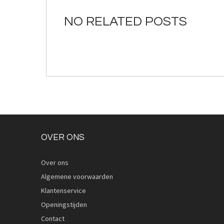
de
afbeeldingen-
NO RELATED POSTS
gallerij
OVER ONS
Over ons
Algemene voorwaarden
Klantenservice
Openingstijden
Contact