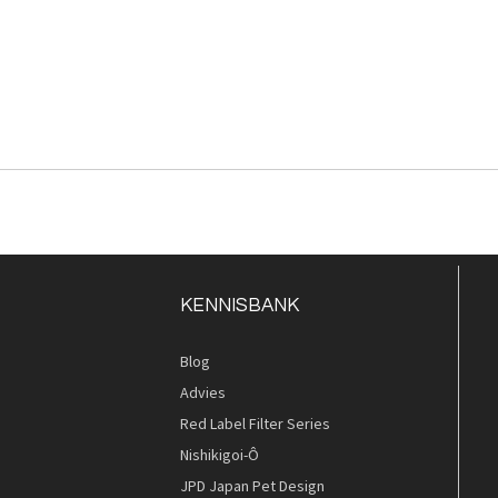
KENNISBANK
Blog
Advies
Red Label Filter Series
Nishikigoi-Ô
JPD Japan Pet Design