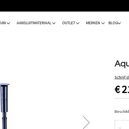
TUIN
AANSLUITMATERIAAL
OUTLET
MERKEN
BLOG
Aqu
Schrijf 
€ 2
Beschik
-