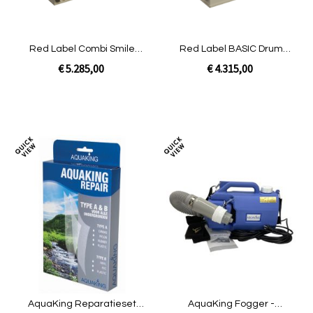
Red Label Combi Smile
Red Label BASIC Drum
Filter|Gravity
50/55 | Gravity
€ 5.285,00
€ 4.315,00
In Winkelwagen
In Winkelwagen
Toevoegen
Toev
om
om
te
te
vergelijken
verg
AquaKing Reparatieset
AquaKing Fogger -