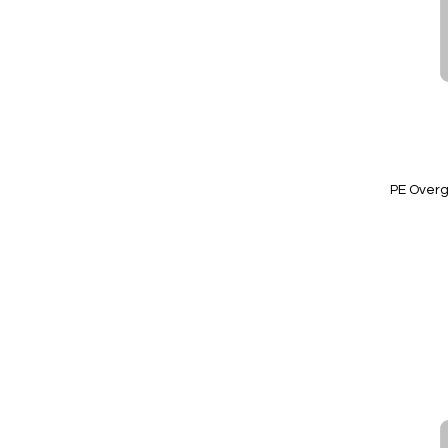
Quickview
PE Overga
Niet op
voorraad