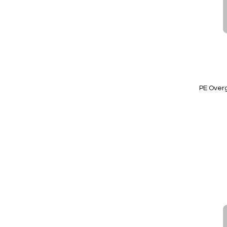
Quickview
PE Overga
Niet op
voorraad