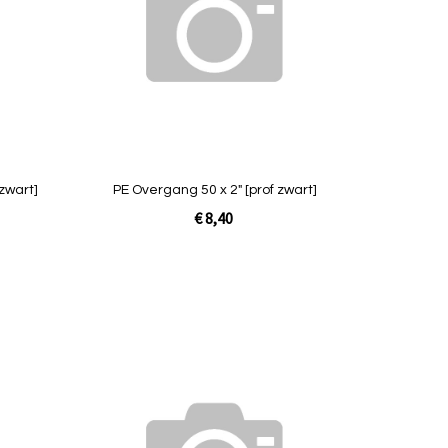
Quickview
zwart]
PE Overgang 50 x 2" [prof zwart]
€ 8,40
Niet op
voorraad
Toevoegen
Toevoegen
om
om
te
te
vergelijken
vergelijken