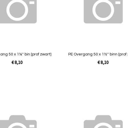
Quickview
ng 50 x 1¼'' bin [prof zwart]
PE Overgang 50 x 1½'' binn [prof 
€ 8,10
€ 8,10
Niet op
voorraad
Toevoegen
om
te
vergelijken