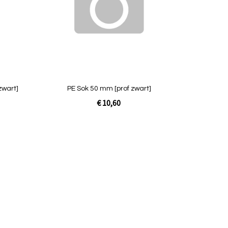
Quickview
zwart]
PE Sok 50 mm [prof zwart]
€ 10,60
Niet op
voorraad