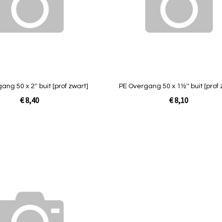
Quickview
ng 50 x 2'' buit [prof zwart]
PE Overgang 50 x 1½'' buit [prof 
€ 8,40
€ 8,10
Niet op
voorraad
Toevoegen
om
te
vergelijken