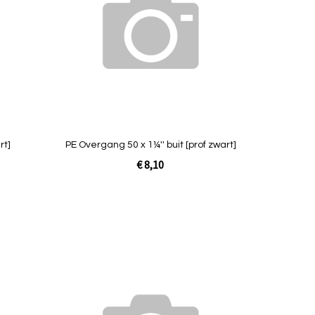
vergelijken
vergelijken
rt]
PE Overgang 50 x 1¼'' buit [prof zwart]
€ 8,10
Niet op
voorraad
Toevoegen
Toevoegen
om
om
te
te
vergelijken
vergelijken