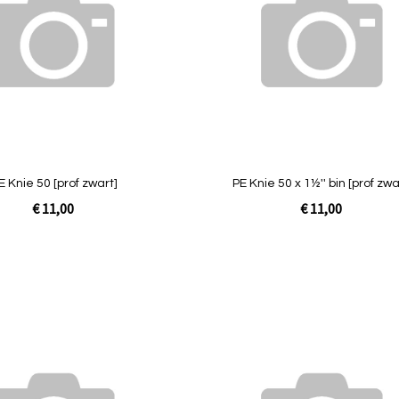
vergelijken
E Knie 50 [prof zwart]
PE Knie 50 x 1½'' bin [prof zwa
€ 11,00
€ 11,00
Niet op
voorraad
Toevoegen
om
te
vergelijken