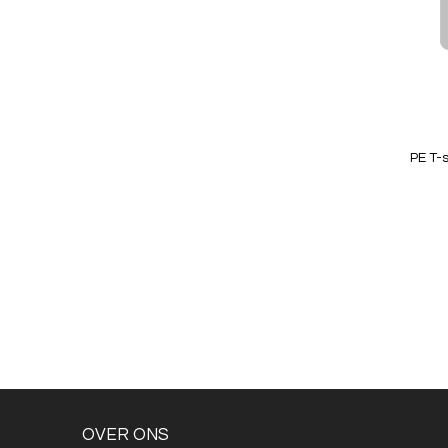
Quickview
PE T-
Niet op
voorraad
OVER ONS