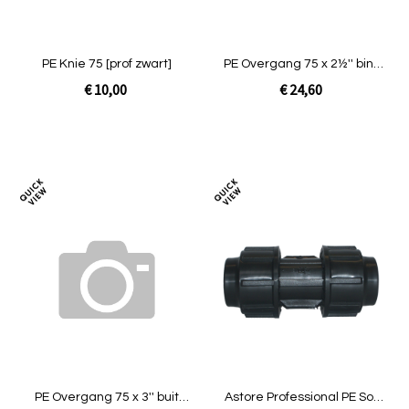
PE Knie 75 [prof zwart]
PE Overgang 75 x 2½'' binn
[prof zwart]
€ 10,00
€ 24,60
Niet op voorraad
Niet op voorraad
Toevoegen
Toev
om
om
te
te
vergelijken
verg
PE Overgang 75 x 3'' buit
Astore Professional PE Sok