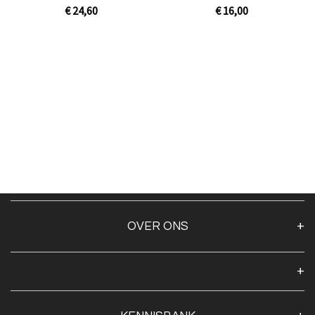
[prof zwart]
75mm
€ 24,60
€ 16,00
Niet op voorraad
In Winkelwagen
OVER ONS
Over ons
Algemene voorwaarden
Klantenservice