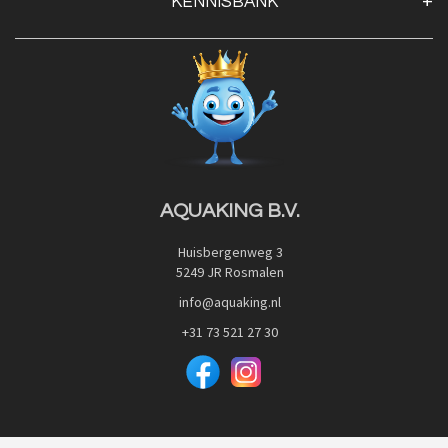
KENNISBANK
Openingstijden
Contact
Blog
Privacy Policy
Advies
Red Label Filter Series
Veilig betalen met:
Nishikigoi-Ô
JPD Japan Pet Design
Downloads
AQUAKING B.V.
Huisbergenweg 3
5249 JR Rosmalen
info@aquaking.nl
+31 73 521 27 30