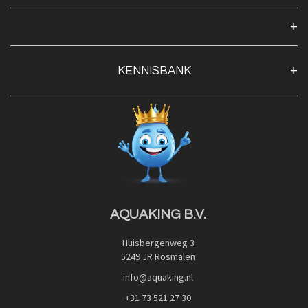
Over ons
Algemene voorwaarden
Klantenservice
KENNISBANK
Openingstijden
Contact
Blog
Privacy Policy
Advies
Red Label Filter Series
Veilig betalen met:
Nishikigoi-Ô
JPD Japan Pet Design
Downloads
AQUAKING B.V.
Huisbergenweg 3
5249 JR Rosmalen
info@aquaking.nl
+31 73 521 27 30