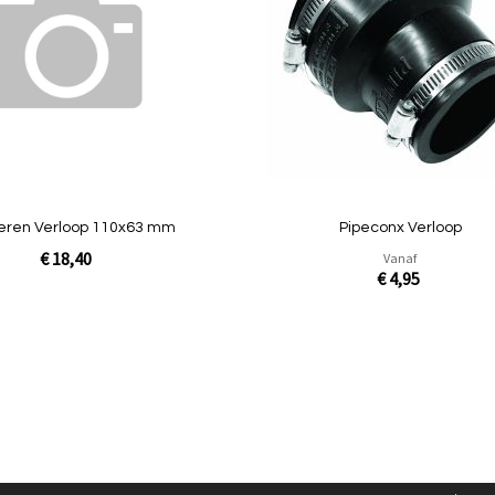
vergelijken
eren Verloop 110x63 mm
Pipeconx Verloop
€ 18,40
Vanaf
€ 4,95
In Winkelwagen