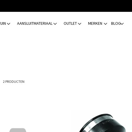
TUIN
AANSLUITMATERIAAL
OUTLET
MERKEN
BLOG
ijst
2
PRODUCTEN
Toevoegen
om
te