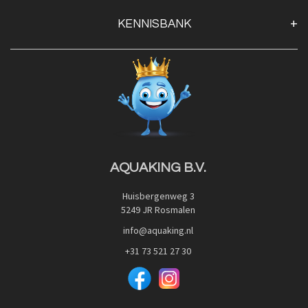
Klantenservice
KENNISBANK
Openingstijden
Contact
Blog
Privacy Policy
Advies
Red Label Filter Series
Veilig betalen met:
Nishikigoi-Ô
JPD Japan Pet Design
Downloads
AQUAKING B.V.
Huisbergenweg 3
5249 JR Rosmalen
info@aquaking.nl
+31 73 521 27 30