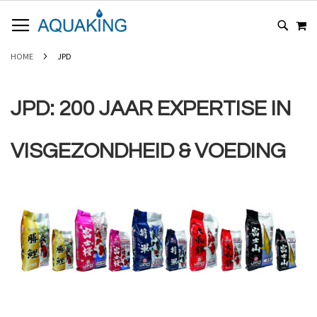
GA
WI
NAAR
DE
INHOUD
HOME
JPD
JPD: 200 JAAR EXPERTISE IN
VISGEZONDHEID & VOEDING