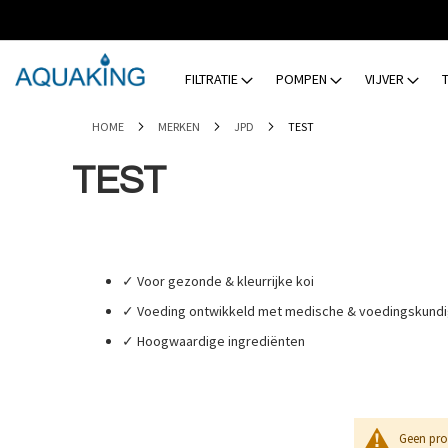
GA
NAAR
DE
INHOUD
FILTRATIE
POMPEN
VIJVER
HOME
MERKEN
JPD
TEST
TEST
✓ Voor gezonde & kleurrijke koi
✓ Voeding ontwikkeld met medische & voedingskundi
✓ Hoogwaardige ingrediënten
Geen pro