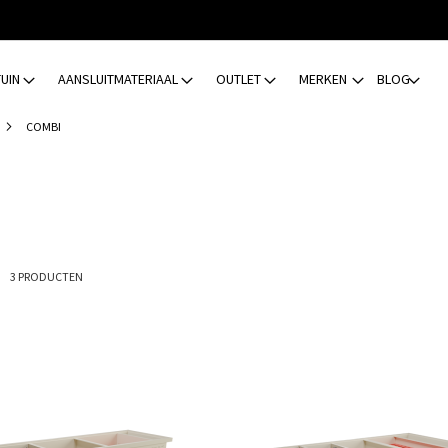
TUIN
AANSLUITMATERIAAL
OUTLET
MERKEN
BLOG
COMBI
ijst
3
PRODUCTEN
Toevoegen
om
te