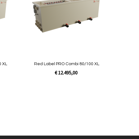
vergelijken
vergelijken
0 XL
Red Label PRO Combi 80/100 XL
€ 12.495,00
Niet op
voorraad