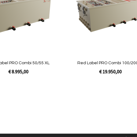
vergelijken
abel PRO Combi 50/55 XL
Red Label PRO Combi 100/20
€ 8.995,00
€ 19.950,00
Niet op
voorraad