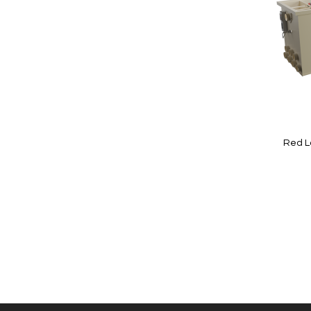
Red L
Niet op
voorraad