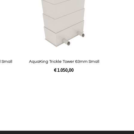
vergelijken
vergelijken
 Small
AquaKing Trickle Tower 63mm Small
€ 1.050,00
In Winkelwagen