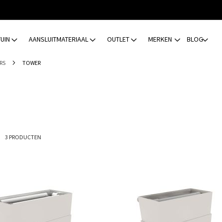
TUIN
AANSLUITMATERIAAL
OUTLET
MERKEN
BLOG
ERS
TOWER
ijst
3
PRODUCTEN
Toevoegen
om
te