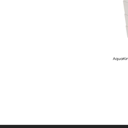
AquaKin
In Winkelwagen