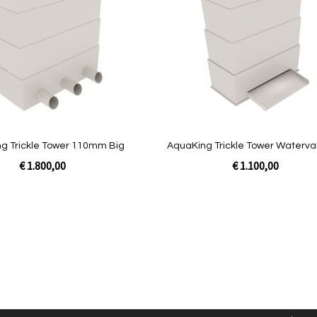
vergelijken
g Trickle Tower 110mm Big
AquaKing Trickle Tower Waterval
€ 1.800,00
€ 1.100,00
In Winkelwagen