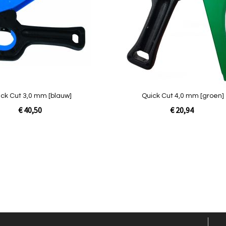
Quickview
ick Cut 3,0 mm [blauw]
Quick Cut 4,0 mm [groen]
€ 40,50
€ 20,94
In Winkelwagen