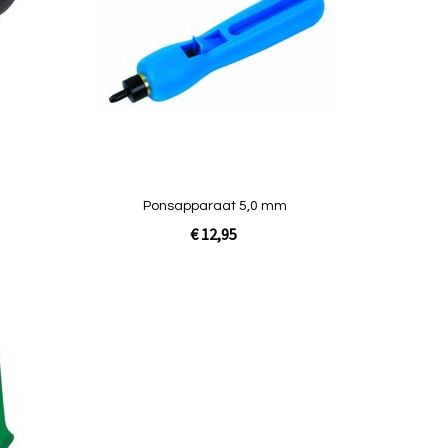
vergelijken
vergelijken
Ponsapparaat 5,0 mm
€ 12,95
Niet op
voorraad
Toevoegen
om
te
vergelijken