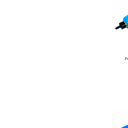
P
In Winkelwagen