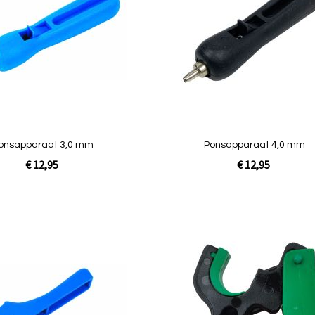
vergelijken
onsapparaat 3,0 mm
Ponsapparaat 4,0 mm
€ 12,95
€ 12,95
In Winkelwagen
Toevoegen
om
te
vergelijken