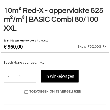
Ga
naar
10m² Red-X - oppervlakte 625
het
m²/m³ | BASIC Combi 80/100
begin
van
XXL
de
afbeeldingen-
gallerij
Schrijf de eerste review over dit product
€ 960,00
SKU
F2010008-RX
Beschikbare voorraad:
n.v.t.
-
+
In Winkelwagen
TOEVOEGEN OM TE VERGELIJKEN