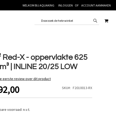
WELKOM BIJ AQUAKING
INLOGGEN
ACCOUNT AANMAKEN
WINK
 Red-X - oppervlakte 625
m³ | INLINE 20/25 LOW
de eerste review over dit product
92,00
SKU
F2010013-RX
bare voorraad:
n.v.t.