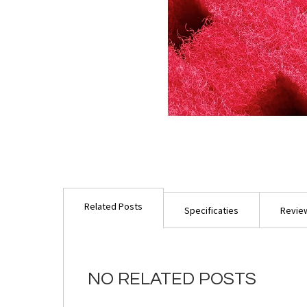
Ga
naar
Related Posts
het
Specificaties
Revie
begin
van
de
afbeeldingen-
NO RELATED POSTS
gallerij