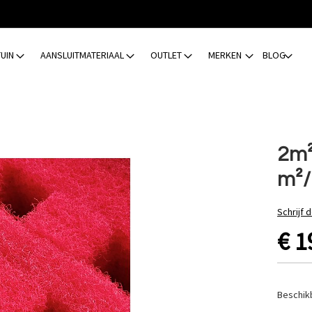
TUIN
AANSLUITMATERIAAL
OUTLET
MERKEN
BLOG
2m²
m²/
Schrijf 
€ 1
Beschik