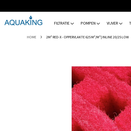
GA
NAAR
DE
INHOUD
FILTRATIE
POMPEN
VIJVER
HOME
2M² RED-X - OPPERVLAKTE 625 M²/M³ | INLINE 20/25 LOW
Ga
naar
het
einde
van
de
afbeeldingen-
gallerij