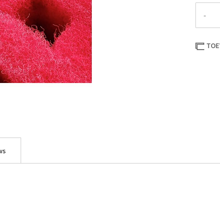
-
TOE
ws