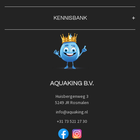
Algemene voorwaarden
Klantenservice
KENNISBANK
Openingstijden
Contact
Blog
Privacy Policy
Advies
Red Label Filter Series
Veilig betalen met:
Nishikigoi-Ô
JPD Japan Pet Design
Downloads
AQUAKING B.V.
Huisbergenweg 3
5249 JR Rosmalen
info@aquaking.nl
+31 73 521 27 30