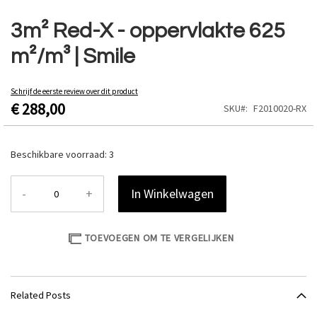
Ga
naar
3m² Red-X - oppervlakte 625
het
m²/m³ | Smile
begin
van
de
Schrijf de eerste review over dit product
afbeeldingen-
€ 288,00
SKU
F2010020-RX
gallerij
Beschikbare voorraad:
3
-
+
In Winkelwagen
TOEVOEGEN OM TE VERGELIJKEN
Related Posts