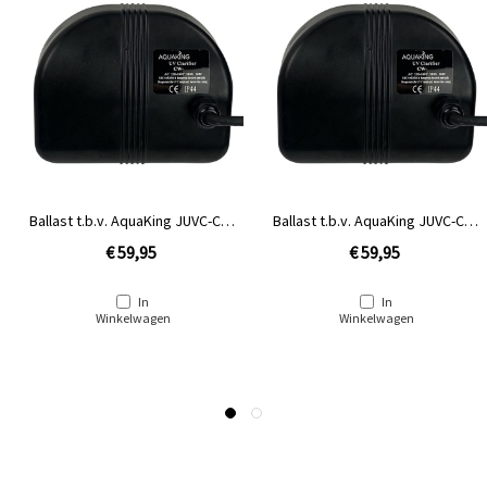
Ballast t.b.v. AquaKing JUVC-CW-
Ballast t.b.v. AquaKing JUVC-CW-
18 [1,15 kg]
36
€ 59,95
€ 59,95
In
In
Winkelwagen
Winkelwagen