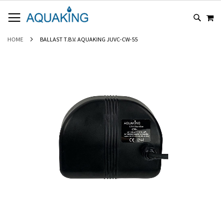
GA
WI
NAAR
DE
INHOUD
HOME
BALLAST T.B.V. AQUAKING JUVC-CW-55
Ga
naar
het
einde
van
de
afbeeldingen-
gallerij