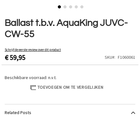
Ga
naar
Ballast t.b.v. AquaKing JUVC-
het
CW-55
begin
van
de
Schrijf de eerste review over dit product
afbeeldingen-
€ 59,95
SKU
F1060061
gallerij
Beschikbare voorraad:
n.v.t.
TOEVOEGEN OM TE VERGELIJKEN
Related Posts