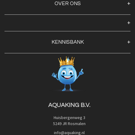
OVER ONS
Over ons
Algemene voorwaarden
Klantenservice
KENNISBANK
Openingstijden
Contact
Blog
Privacy Policy
Advies
Red Label Filter Series
Veilig betalen met:
Nishikigoi-Ô
JPD Japan Pet Design
Downloads
AQUAKING B.V.
Huisbergenweg 3
5249 JR Rosmalen
info@aquaking.nl