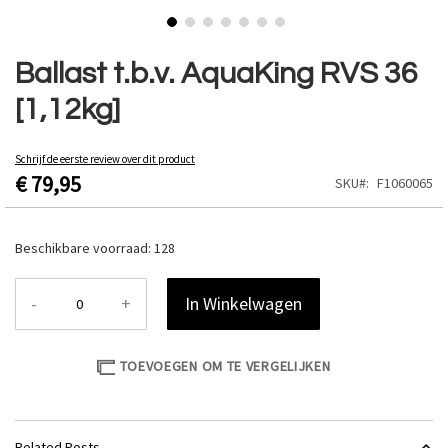
Ga
naar
Ballast t.b.v. AquaKing RVS 36
het
[1,12kg]
begin
van
de
Schrijf de eerste review over dit product
afbeeldingen-
€ 79,95
SKU
F1060065
gallerij
Beschikbare voorraad:
128
-
+
In Winkelwagen
TOEVOEGEN OM TE VERGELIJKEN
Related Posts