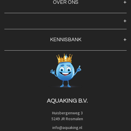
OVER ONS
Over ons
Algemene voorwaarden
Klantenservice
KENNISBANK
Openingstijden
Contact
Blog
Privacy Policy
Advies
Red Label Filter Series
Veilig betalen met:
Nishikigoi-Ô
JPD Japan Pet Design
Downloads
AQUAKING B.V.
Huisbergenweg 3
5249 JR Rosmalen
info@aquaking.nl