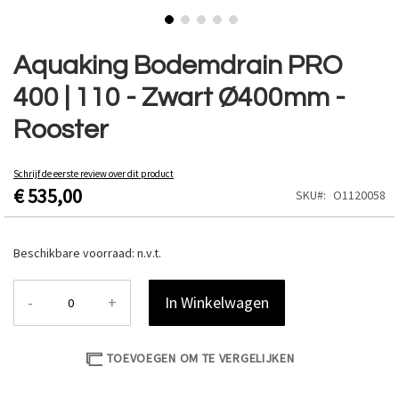
Ga
naar
Aquaking Bodemdrain PRO
het
400 | 110 - Zwart Ø400mm -
begin
van
Rooster
de
afbeeldingen-
gallerij
Schrijf de eerste review over dit product
€ 535,00
SKU
O1120058
Beschikbare voorraad:
n.v.t.
-
+
In Winkelwagen
TOEVOEGEN OM TE VERGELIJKEN