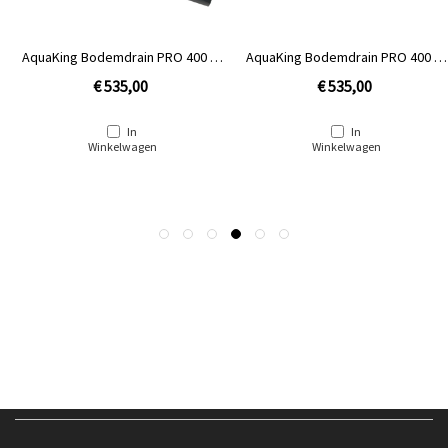
AquaKing Bodemdrain PRO 400 | 2
AquaKing Bodemdrain PRO 400 | 2
x 125 - Zwart Ø400mm - Rooster
x160 - zwart Ø400mm - Rooster
€ 535,00
€ 535,00
In
In
Winkelwagen
Winkelwagen