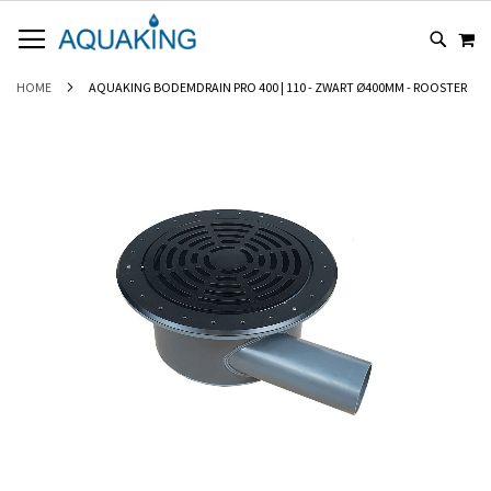
GA
WI
NAAR
DE
INHOUD
HOME
AQUAKING BODEMDRAIN PRO 400 | 110 - ZWART Ø400MM - ROOSTER
Ga
naar
het
einde
van
de
afbeeldingen-
gallerij