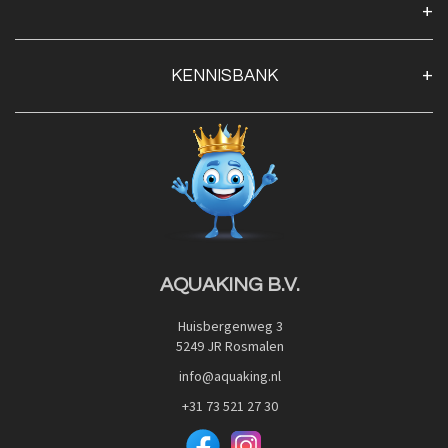
Algemene voorwaarden
Klantenservice
KENNISBANK
Openingstijden
Contact
Blog
Privacy Policy
Advies
Red Label Filter Series
Veilig betalen met:
Nishikigoi-Ô
JPD Japan Pet Design
Downloads
AQUAKING B.V.
Huisbergenweg 3
5249 JR Rosmalen
info@aquaking.nl
+31 73 521 27 30