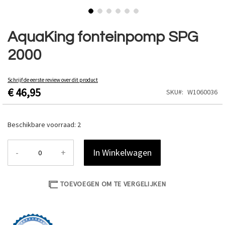
Ga
naar
AquaKing fonteinpomp SPG
het
2000
begin
van
de
Schrijf de eerste review over dit product
afbeeldingen-
€ 46,95
SKU
W1060036
gallerij
Beschikbare voorraad:
2
-
+
In Winkelwagen
TOEVOEGEN OM TE VERGELIJKEN