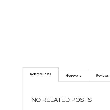
Ga
naar
Related Posts
het
Gegevens
Reviews
begin
van
de
afbeeldingen-
NO RELATED POSTS
gallerij