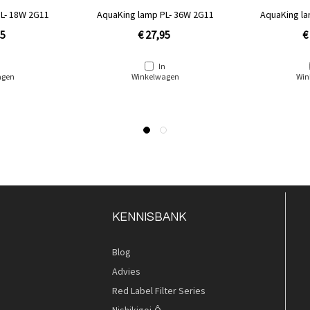
L- 18W 2G11
AquaKing lamp PL- 36W 2G11
AquaKing la
95
€ 27,95
€
n
In
agen
Winkelwagen
Win
KENNISBANK
Blog
Advies
Red Label Filter Series