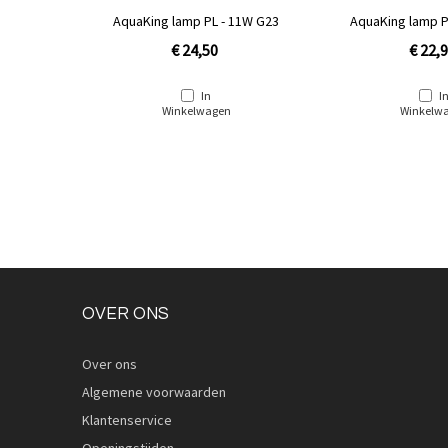
7W G23
AquaKing lamp PL - 11W G23
AquaKing lamp P
€ 24,50
€ 22,
In
I
Winkelwagen
Winkelw
OVER ONS
Over ons
Algemene voorwaarden
Klantenservice