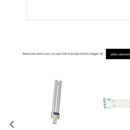
Selecteer items om ze aan het mandje toe te voegen of
alles selecte