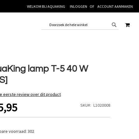
WELKOM BIJ AQUAKING
INLOGGEN
ACCOUNT AANMAKEN
WINK
aKing lamp T-5 40 W
S]
de eerste review over dit product
5,95
SKU
L1020008
bare voorraad:
302