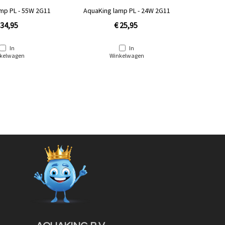
mp PL - 55W 2G11
AquaKing lamp PL - 24W 2G11
AquaK
 34,95
€ 25,95
In
In
kelwagen
Winkelwagen