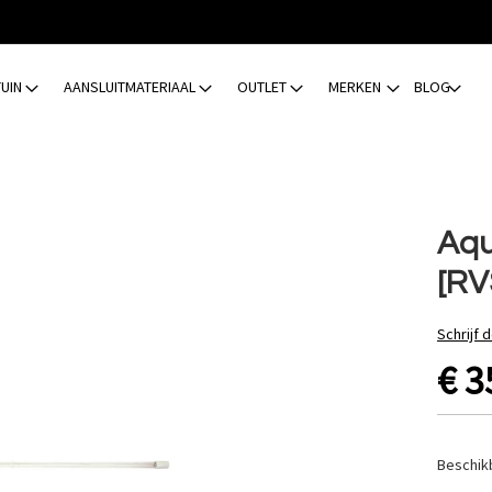
TUIN
AANSLUITMATERIAAL
OUTLET
MERKEN
BLOG
Aqu
[RV
Schrijf 
€ 3
Beschik