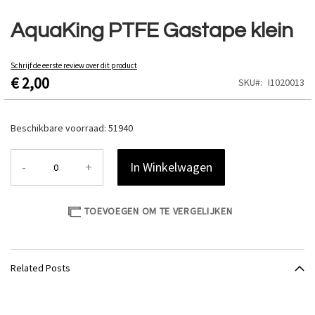
Ga
naar
AquaKing PTFE Gastape klein
het
begin
van
Schrijf de eerste review over dit product
€ 2,00
de
SKU
I1020013
afbeeldingen-
gallerij
Beschikbare voorraad:
51940
-
+
In Winkelwagen
TOEVOEGEN OM TE VERGELIJKEN
Related Posts