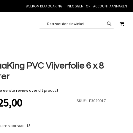
WELKOM BIJ AQUAKING
INLOGGEN
ACCOUNT AANMAKEN
WINK
aKing PVC Vijverfolie 6 x 8
er
de eerste review over dit product
25,00
SKU
F3020017
bare voorraad:
15