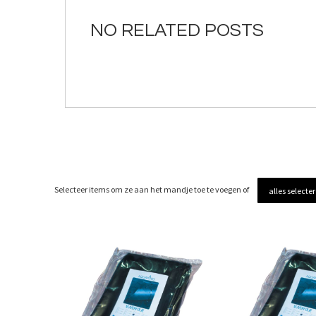
de
afbeeldingen-
NO RELATED POSTS
gallerij
Selecteer items om ze aan het mandje toe te voegen of
alles selecte