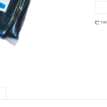
-
TOE