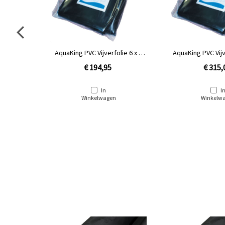
AquaKing PVC Vijverfolie 6 x 6
AquaKing PVC Vijv
meter
mete
€ 194,95
€ 315,
In
I
Winkelwagen
Winkelw