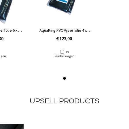
erfolie 6 x 10
AquaKing PVC Vijverfolie 4 x 8
r
meter
00
€ 123,00
n
In
agen
Winkelwagen
UPSELL PRODUCTS