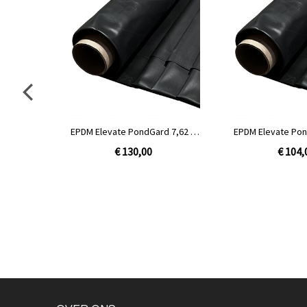
EPDM Elevate PondGard 7,62 m
EPDM Elevate Pon
- per meter
- per m
€ 130,00
€ 104,