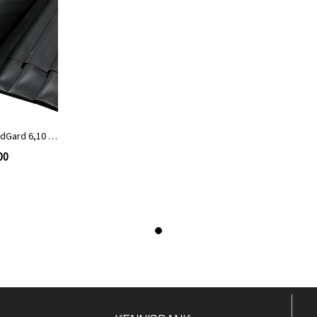
dGard 6,10 m
eter
00