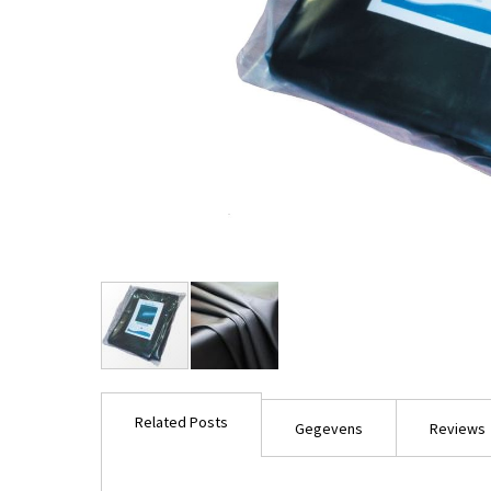
Ga
naar
Related Posts
het
Gegevens
Reviews
begin
van