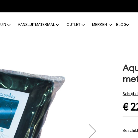
TUIN
AANSLUITMATERIAAL
OUTLET
MERKEN
BLOG
Aqu
met
Schrijf 
€ 2
Beschik